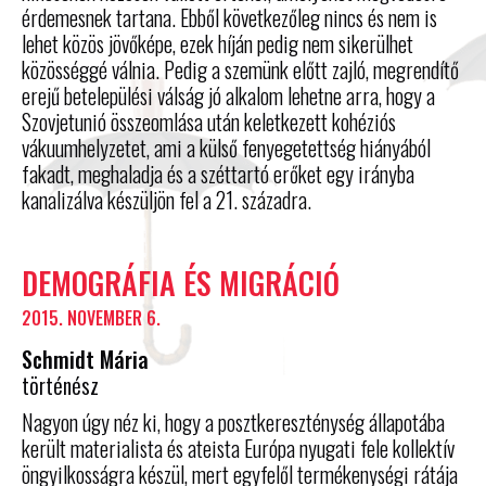
érdemesnek tartana. Ebből következőleg nincs és nem is
lehet közös jövőképe, ezek híján pedig nem sikerülhet
közösséggé válnia. Pedig a szemünk előtt zajló, megrendítő
erejű betelepülési válság jó alkalom lehetne arra, hogy a
Szovjetunió összeomlása után keletkezett kohéziós
vákuumhelyzetet, ami a külső fenyegetettség hiányából
fakadt, meghaladja és a széttartó erőket egy irányba
kanalizálva készüljön fel a 21. századra.
DEMOGRÁFIA ÉS MIGRÁCIÓ
2015. NOVEMBER 6.
Schmidt Mária
történész
Nagyon úgy néz ki, hogy a posztkereszténység állapotába
került materialista és ateista Európa nyugati fele kollektív
öngyilkosságra készül, mert egyfelől termékenységi rátája