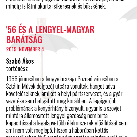
mindig is látni akarta: sikeresnek és büszkének.
'56 ÉS A LENGYEL-MAGYAR
BARÁTSÁG
2015. NOVEMBER 4.
Szabó Ákos
történész
1956 júniusában a lengyelországi Poznań városában a
Sztálin Művek dolgozói utcára vonultak, hangot adva
követeléseiknek, amiket a helyi pártszervezet, és a gyár
vezetése sem hallgatott meg korábban. A legégetőbb
problémának a kenyérhiány bizonyult, ugyanis a szovjet
mintára államosított lengyel gazdaság nem bírta
kapacitással a legalapvetőbb élelmiszerek előállítását sem,
ami nem volt meglepő, hiszen a háborúban kettős