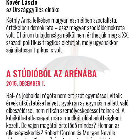
Kövér László
az Országgyűlés elnöke
Kéthly Anna lelkében magyar, eszméiben szocialista,
értékeiben demokrata – azaz magyar szociáldemokrata
volt. E három tulajdonsága nélkül nem érthetjük meg a XX.
századi politikus tragikus életútját, mely ugyanakkor
sajnálatosan tipikus is volt.
A STÚDIÓBÓL AZ ARÉNÁBA
2015. DECEMBER 1.
Bal- és jobboldal régóta nem ért szót egymással, vitáik
érvek ütköztetése helyett gyakran az egymás mellett való
elbeszéléssel, nem ritkán személyeskedéssel telnek el. A
kibékíthetetlenséget mára mindkét oldal adottságként
kezeli. De vajon magától értetődő mindez? Honnan az
ellenségeskedés? Robert Gordon és Morgan Neville