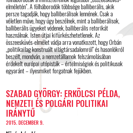
elméletén”. A fölháborodók többsége balliberális, akik
persze tagadják, hogy balliberálisok lennének. Csak a
véletlen műve, hogy úgy beszélnek, mint a balliberálisok,
balliberális ügyeket védenek, balliberális retorikát
használnak. Isten útjai kifürkészhetetlenek. Az
összeesküvés-elmélet vádja arra vonatkozott, hogy Orbán
„politikailag konstruált világtársadalomról” és hasonlókról
beszélt, mondván, a nemzetállamok felszámolásában
érdekelt európai utópisták – értelmiségiek és politikusok
egyaránt – ilyesmiket forgatnak fejükben.
SZABAD GYÖRGY: ERKÖLCSI PÉLDA,
NEMZETI ÉS POLGÁRI POLITIKAI
IRÁNYTŰ
2015. DECEMBER 9.