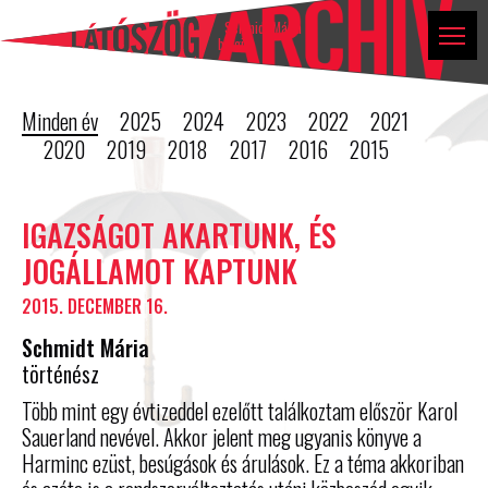
Látószög
Tovább a tartalomhoz
Ugrás a lábléchez
blog
Schmidt Mária
blogja
Minden év
2025
2024
2023
2022
2021
2020
2019
2018
2017
2016
2015
Blog
IGAZSÁGOT AKARTUNK, ÉS
bejegyzések
JOGÁLLAMOT KAPTUNK
listája
2015. DECEMBER 16.
Schmidt Mária
történész
Több mint egy évtizeddel ezelőtt találkoztam először Karol
Sauerland nevével. Akkor jelent meg ugyanis könyve a
Harminc ezüst, besúgások és árulások. Ez a téma akkoriban