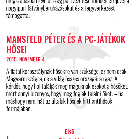
megszállásban lévő ország pártvezetése minden erejével a
nagyipari látványberuházásokat és a fegyverkezést
támogatta.
MANSFELD PÉTER ÉS A PC-JÁTÉKOK
HŐSEI
2015. NOVEMBER 4.
A fiatal korosztálynak hősökre van szüksége, ez nem csak
Magyarországra, de a világ összes országára igaz. A
kérdés, hogy hol találják meg maguknak ezeket a hősöket,
mert annyi bizonyos, hogy meg fogják találni őket. – ha
máshogy nem, hát az általuk hősnek hitt antihősök
formájában.
Első