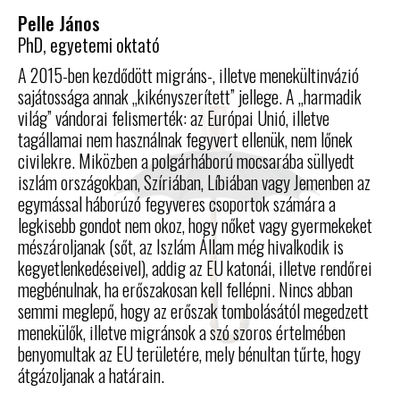
Pelle János
PhD, egyetemi oktató
A 2015-ben kezdődött migráns-, illetve menekültinvázió
sajátossága annak „kikényszerített” jellege. A „harmadik
világ” vándorai felismerték: az Európai Unió, illetve
tagállamai nem használnak fegyvert ellenük, nem lőnek
civilekre. Miközben a polgárháború mocsarába süllyedt
iszlám országokban, Szíriában, Líbiában vagy Jemenben az
egymással háborúzó fegyveres csoportok számára a
legkisebb gondot nem okoz, hogy nőket vagy gyermekeket
mészároljanak (sőt, az Iszlám Állam még hivalkodik is
kegyetlenkedéseivel), addig az EU katonái, illetve rendőrei
megbénulnak, ha erőszakosan kell fellépni. Nincs abban
semmi meglepő, hogy az erőszak tombolásától megedzett
menekülők, illetve migránsok a szó szoros értelmében
benyomultak az EU területére, mely bénultan tűrte, hogy
átgázoljanak a határain.