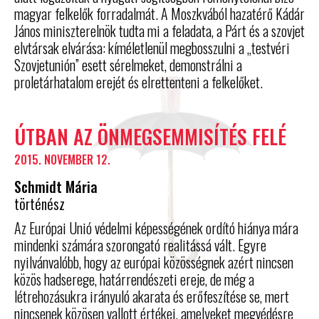
magyar felkelők forradalmát. A Moszkvából hazatérő Kádár
János miniszterelnök tudta mi a feladata, a Párt és a szovjet
elvtársak elvárása: kíméletlenül megbosszulni a „testvéri
Szovjetunión” esett sérelmeket, demonstrálni a
proletárhatalom erejét és elrettenteni a felkelőket.
ÚTBAN AZ ÖNMEGSEMMISÍTÉS FELÉ
2015. NOVEMBER 12.
Schmidt Mária
történész
Az Európai Unió védelmi képességének ordító hiánya mára
mindenki számára szorongató realitássá vált. Egyre
nyilvánvalóbb, hogy az európai közösségnek azért nincsen
közös hadserege, határrendészeti ereje, de még a
létrehozásukra irányuló akarata és erőfeszítése se, mert
nincsenek közösen vallott értékei, amelyeket megvédésre