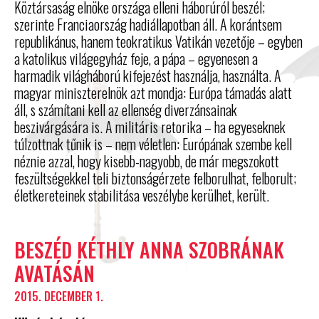
Köztársaság elnöke országa elleni háborúról beszél;
szerinte Franciaország hadiállapotban áll. A korántsem
republikánus, hanem teokratikus Vatikán vezetője – egyben
a katolikus világegyház feje, a pápa – egyenesen a
harmadik világháború kifejezést használja, használta. A
magyar miniszterelnök azt mondja: Európa támadás alatt
áll, s számítani kell az ellenség diverzánsainak
beszivárgására is. A militáris retorika – ha egyeseknek
túlzottnak tűnik is – nem véletlen: Európának szembe kell
néznie azzal, hogy kisebb-nagyobb, de már megszokott
feszültségekkel teli biztonságérzete felborulhat, felborult;
életkereteinek stabilitása veszélybe kerülhet, került.
BESZÉD KÉTHLY ANNA SZOBRÁNAK
AVATÁSÁN
2015. DECEMBER 1.