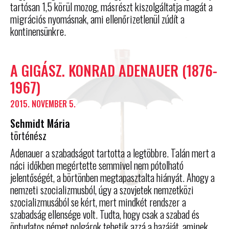
tartósan 1,5 körül mozog, másrészt kiszolgáltatja magát a
migrációs nyomásnak, ami ellenőrizetlenül zúdít a
kontinensünkre.
A GIGÁSZ. KONRAD ADENAUER (1876-
1967)
2015. NOVEMBER 5.
Schmidt Mária
történész
Adenauer a szabadságot tartotta a legtöbbre. Talán mert a
náci időkben megértette semmivel nem pótolható
jelentőségét, a börtönben megtapasztalta hiányát. Ahogy a
nemzeti szocializmusból, úgy a szovjetek nemzetközi
szocializmusából se kért, mert mindkét rendszer a
szabadság ellensége volt. Tudta, hogy csak a szabad és
öntudatos német polgárok tehetik azzá a hazáját, aminek