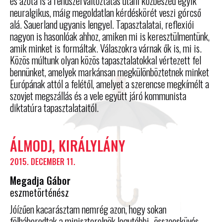
és azóta is a rendszerváltoztatás utáni közbeszéd egyik
neuralgikus, máig megoldatlan kérdéskörét veszi górcső
alá. Sauerland ugyanis lengyel. Tapasztalatai, reflexiói
nagyon is hasonlóak ahhoz, amiken mi is keresztülmentünk,
amik minket is formáltak. Válaszokra várnak ők is, mi is.
Közös múltunk olyan közös tapasztalatokkal vértezett fel
bennünket, amelyek markánsan megkülönböztetnek minket
Európának attól a felétől, amelyet a szerencse megkímélt a
szovjet megszállás és a vele együtt járó kommunista
diktatúra tapasztalataitól.
ÁLMODJ, KIRÁLYLÁNY
2015. DECEMBER 11.
Megadja Gábor
eszmetörténész
Jóízűen kacarásztam nemrég azon, hogy sokan
fölháborodtak a miniszterelnök legutóbbi „összeesküvés-