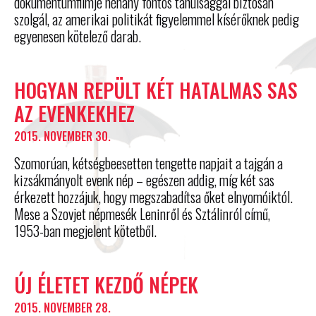
dokumentumfilmje néhány fontos tanulsággal biztosan
szolgál, az amerikai politikát figyelemmel kísérőknek pedig
egyenesen kötelező darab.
HOGYAN REPÜLT KÉT HATALMAS SAS
AZ EVENKEKHEZ
2015. NOVEMBER 30.
Szomorúan, kétségbeesetten tengette napjait a tajgán a
kizsákmányolt evenk nép – egészen addig, míg két sas
érkezett hozzájuk, hogy megszabadítsa őket elnyomóiktól.
Mese a Szovjet népmesék Leninről és Sztálinról című,
1953-ban megjelent kötetből.
ÚJ ÉLETET KEZDŐ NÉPEK
2015. NOVEMBER 28.