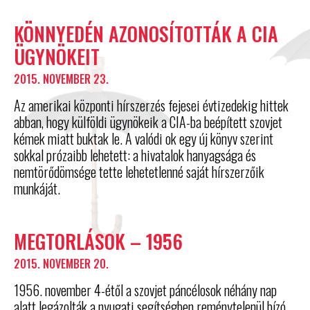
KÖNNYEDÉN AZONOSÍTOTTÁK A CIA
ÜGYNÖKEIT
2015. NOVEMBER 23.
Az amerikai központi hírszerzés fejesei évtizedekig hittek
abban, hogy külföldi ügynökeik a CIA-ba beépített szovjet
kémek miatt buktak le. A valódi ok egy új könyv szerint
sokkal prózaibb lehetett: a hivatalok hanyagsága és
nemtörődömsége tette lehetetlenné saját hírszerzőik
munkáját.
MEGTORLÁSOK – 1956
2015. NOVEMBER 20.
1956. november 4-étől a szovjet páncélosok néhány nap
alatt legázolták a nyugati segítségben reménytelenül bízó