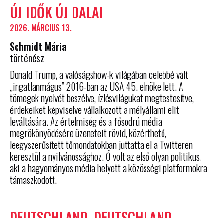
ÚJ IDŐK ÚJ DALAI
2026. MÁRCIUS 13.
Schmidt Mária
történész
Donald Trump, a valóságshow-k világában celebbé vált
„ingatlanmágus” 2016-ban az USA 45. elnöke lett. A
tömegek nyelvét beszélve, ízlésvilágukat megtestesítve,
érdekeiket képviselve vállalkozott a mélyállami elit
leváltására. Az értelmiség és a fősodrú média
megrökönyödésére üzeneteit rövid, közérthető,
leegyszerűsített tőmondatokban juttatta el a Twitteren
keresztül a nyilvánossághoz. Ő volt az első olyan politikus,
aki a hagyományos média helyett a közösségi platformokra
támaszkodott.
DEUTSCHLAND, DEUTSCHLAND