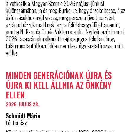
hivatkozik a Magyar Szemle 2026 május–júniusi
különszámában, ja és még Burke-re, hogy érzékeltesse, ő az
ősforrásokhoz nyúl vissza, meg persze művelt is. Ezért
aztán elnézzük majd neki azt a felületes gyűlöletcunamit,
amit a NER-re és Orbán Viktorra zúdít. Nyilván azért, mert
2026 tavaszán eluralkodott rajta a jeges félelem, hogy
talán mostantól kezdődően nem lesz úgy kistafírozva, mint
eddig.
MINDEN GENERÁCIÓNAK ÚJRA ÉS
ÚJRA KI KELL ÁLLNIA AZ ÖNKÉNY
ELLEN
2026. JÚLIUS 28.
Schmidt Mária
történész