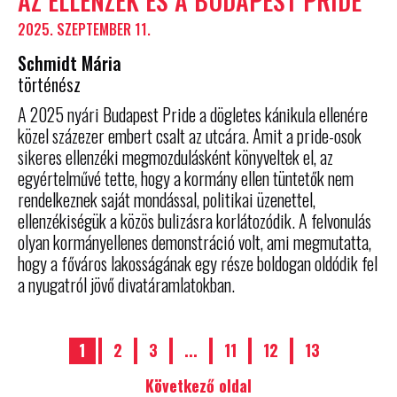
AZ ELLENZÉK ÉS A BUDAPEST PRIDE
2025. SZEPTEMBER 11.
Schmidt Mária
történész
A 2025 nyári Budapest Pride a dögletes kánikula ellenére
közel százezer embert csalt az utcára. Amit a pride-osok
sikeres ellenzéki megmozdulásként könyveltek el, az
egyértelművé tette, hogy a kormány ellen tüntetők nem
rendelkeznek saját mondással, politikai üzenettel,
ellenzékiségük a közös bulizásra korlátozódik. A felvonulás
olyan kormányellenes demonstráció volt, ami megmutatta,
hogy a főváros lakosságának egy része boldogan oldódik fel
a nyugatról jövő divatáramlatokban.
1
2
3
...
11
12
13
Következő oldal