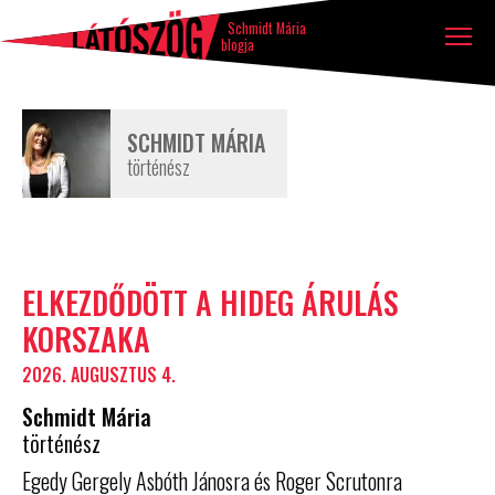
Látószög
Tovább a tartalomhoz
Ugrás a lábléchez
blog
Schmidt Mária
blogja
SCHMIDT MÁRIA
történész
Szerző
ELKEZDŐDÖTT A HIDEG ÁRULÁS
írásai
KORSZAKA
2026. AUGUSZTUS 4.
Schmidt Mária
történész
Egedy Gergely Asbóth Jánosra és Roger Scrutonra