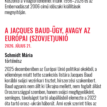
Köszöntő a Világtörténelmet írtunk 1956–2026 és az
Embervadászat 2006 című időszaki kiállítások
megnyitóján.
A JACQUES BAUD-ÜGY, AVAGY AZ
EURÓPAI (SZOVJET)UNIÓ
2026. JÚLIUS 21.
Schmidt Mária
történész
2025 decemberében az Európai Unió politikai okokból, a
véleménye miatt tette szankciós listára Jacques Baud
korábbi svájci vezérkari tisztet, hírszerzési szakembert.
Baud ugyanis nem állt ki Ukrajna mellett, nem foglalt állást
Oroszországgal szemben, hanem svájci megfigyelőként,
semleges, távolságot tartó alapállásból elemezte a 2022
óta tartó orosz–ukrán háborút. Ami ezek szerint tilos az