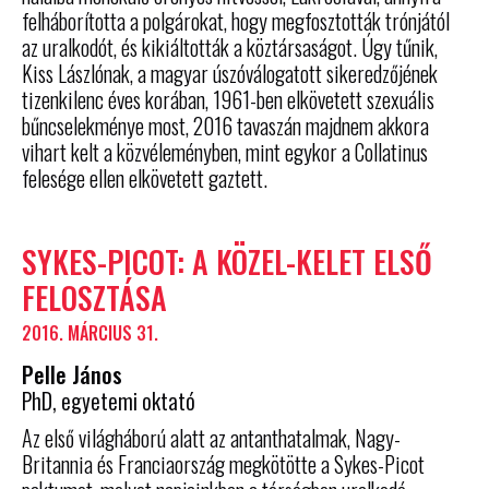
felháborította a polgárokat, hogy megfosztották trónjától
az uralkodót, és kikiáltották a köztársaságot. Úgy tűnik,
Kiss Lászlónak, a magyar úszóválogatott sikeredzőjének
tizenkilenc éves korában, 1961-ben elkövetett szexuális
bűncselekménye most, 2016 tavaszán majdnem akkora
vihart kelt a közvéleményben, mint egykor a Collatinus
felesége ellen elkövetett gaztett.
SYKES-PICOT: A KÖZEL-KELET ELSŐ
FELOSZTÁSA
2016. MÁRCIUS 31.
Pelle János
PhD, egyetemi oktató
Az első világháború alatt az antanthatalmak, Nagy-
Britannia és Franciaország megkötötte a Sykes-Picot