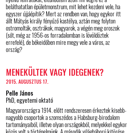
beláthatatlan épületmonstrum, mit lehet kezdeni vele, ha
egyszer újjáépítik? Mert az rendben van, hogy egykor itt
állt Mátyás király fényűző kastélya, aztán meg folyton
ostromolták, osztrákok, magyarok, a végén meg oroszok
(sőt, még az 1956-os forradalomban is lövöldöztek
errefelé), de békeidőben mire megy vele a város, az
ország?
MENEKÜLTEK VAGY IDEGENEK?
2015. AUGUSZTUS 17.
Pelle János
PhD, egyetemi oktató
Magyarországra 1914. előtt rendszeresen érkeztek kisebb-
nagyobb csoportok a szomszédos a Habsburg-birodalom
tartományaiból, illetve olyan országokból, melyekkel egykor
közös volt a történelmünk. A második világháború kitörése