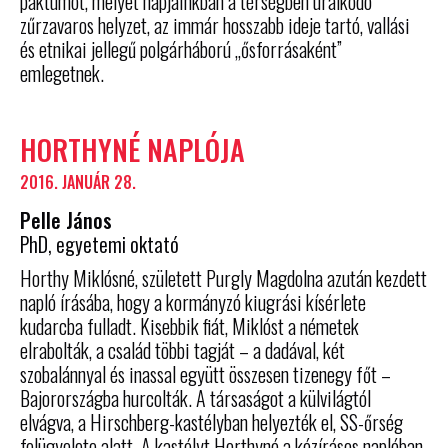
paktumot, melyet napjainkban a térségben uralkodó
zűrzavaros helyzet, az immár hosszabb ideje tartó, vallási
és etnikai jellegű polgárháború „ősforrásaként”
emlegetnek.
HORTHYNÉ NAPLÓJA
2016. JANUÁR 28.
Pelle János
PhD, egyetemi oktató
Horthy Miklósné, született Purgly Magdolna azután kezdett
napló írásába, hogy a kormányzó kiugrási kísérlete
kudarcba fulladt. Kisebbik fiát, Miklóst a németek
elrabolták, a család többi tagját – a dadával, két
szobalánnyal és inassal együtt összesen tizenegy főt –
Bajorországba hurcolták. A társaságot a külvilágtól
elvágva, a Hirschberg-kastélyban helyezték el, SS-őrség
felügyelete alatt. A kastélyt Horthyné a kézírásos naplóban,