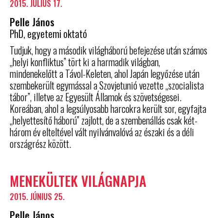
2015. JÚLIUS 17.
Pelle János
PhD, egyetemi oktató
Tudjuk, hogy a második világháború befejezése után számos
„helyi konfliktus” tört ki a harmadik világban,
mindenekelőtt a Távol-Keleten, ahol Japán legyőzése után
szembekerült egymással a Szovjetunió vezette „szocialista
tábor”, illetve az Egyesült Államok és szövetségesei.
Koreában, ahol a legsúlyosabb harcokra került sor, egyfajta
„helyettesítő háború” zajlott, de a szembenállás csak két-
három év elteltével vált nyilvánvalóvá az északi és a déli
országrész között.
MENEKÜLTEK VILÁGNAPJA
2015. JÚNIUS 25.
Pelle János