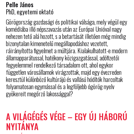
Pelle János
PhD, egyetemi oktató
Görögország gazdasági és politikai válsága, mely végül egy
komédiába illő népszavazás után az Európai Unióval nagy
nehezen tető alá hozott, s a betartását illetően még mindig
bizonytalan kimenetelű megállapodáshoz vezetett,
ráirányította figyelmet a múltjára. Kialakulhatott-e modern
államapparátussal, hatékony közigazgatással, adófizetői
fegyelemmel rendelkező társadalom ott, ahol egykor
független városállamok virágzottak, majd egy évezreden
keresztül különböző kultúrájú és vallású hódítók harcoltak
folyamatosan egymással és a legföljebb ógörög nyelv
gyökereit megőrző lakossággal?
A VILÁGÉGÉS VÉGE – EGY ÚJ HÁBORÚ
NYITÁNYA