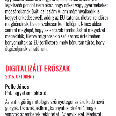
legkisebb gondot nem okoz, hogy nőket vagy gyermekeket
mészároljanak (sőt, az Iszlám Állam még hivalkodik is
kegyetlenkedéseivel), addig az EU katonái, illetve rendőrei
megbénulnak, ha erőszakosan kell fellépni. Nincs abban
semmi meglepő, hogy az erőszak tombolásától megedzett
menekülők, illetve migránsok a szó szoros értelmében
benyomultak az EU területére, mely bénultan tűrte, hogy
átgázoljanak a határain.
DIGITALIZÁLT ERŐSZAK
2015. OKTÓBER 7.
Pelle János
PhD, egyetemi oktató
Az antik görög mitológia szörnyetegei az árulkodó nevű
gorgók. Ők azok, akikre „iszonyatos ránézni”, mégis
vonzzák az emberek tekintetét. Az egyiküket, Medúzát,