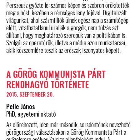
Perszeusz győzte le: számos képen és szobron örökítették
meg a hőst, kezében a rémséges lény fejével. Digitalizált
világunkat, ahol százmilliók ülnek egész nap a számítógép
előtt, vitathatatlanul uralják a gorgók, nem túlzás azt
állítani, hogy meghatározó szerepük van a politikában is.
Szolgái az operatőrök, illetve a média azon munkatársai,
akik közszemlére teszik az erőszak iszonyatos képeit.
A GÖRÖG KOMMUNISTA PÁRT
RENDHAGYÓ TÖRTÉNETE
2015. SZEPTEMBER 20.
Pelle János
PhD, egyetemi oktató
Az előrehozott, idén már második, sorsdöntőnek nevezhető
görögországi választásokon a Görög Kommunista Párt a
győzelemre esélyes Sziriza ellenfeleként indul. A