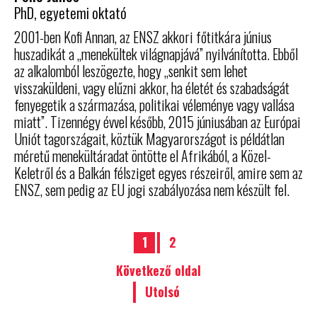
PhD, egyetemi oktató
2001-ben Kofi Annan, az ENSZ akkori főtitkára június
huszadikát a „menekültek világnapjává” nyilvánította. Ebből
az alkalomból leszögezte, hogy „senkit sem lehet
visszaküldeni, vagy elűzni akkor, ha életét és szabadságát
fenyegetik a származása, politikai véleménye vagy vallása
miatt”. Tizennégy évvel később, 2015 júniusában az Európai
Uniót tagországait, köztük Magyarországot is példátlan
méretű menekültáradat öntötte el Afrikából, a Közel-
Keletről és a Balkán félsziget egyes részeiről, amire sem az
ENSZ, sem pedig az EU jogi szabályozása nem készült fel.
1
2
Következő oldal
Utolsó