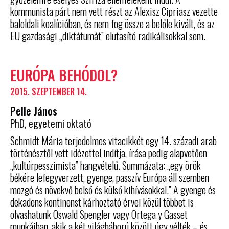
kommunista párt nem vett részt az Alexisz Cipriasz vezette
baloldali koalícióban, és nem fog össze a belőle kivált, és az
EU gazdasági „diktátumát” elutasító radikálisokkal sem.
EURÓPA BEHÓDOL?
2015. SZEPTEMBER 14.
Pelle János
PhD, egyetemi oktató
Schmidt Mária terjedelmes vitacikkét egy 14. századi arab
történésztől vett idézettel indítja, írása pedig alapvetően
„kultúrpesszimista” hangvételű. Summázata: „egy örök
békére lefegyverzett, gyenge, passzív Európa áll szemben
mozgó és növekvő belső és külső kihívásokkal.” A gyenge és
dekadens kontinenst kárhoztató érvei közül többet is
olvashatunk Oswald Spengler vagy Ortega y Gasset
munkáiban, akik a két világháború között úgy vélték – és