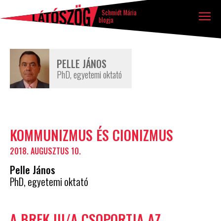
Látószög
Tovább a tartalomhoz
Ugrás a lábléchez
blog
Schmidt Mária
blogja
PELLE JÁNOS
PhD, egyetemi oktató
Szerző
KOMMUNIZMUS ÉS CIONIZMUS
írásai
2018. AUGUSZTUS 10.
Pelle János
PhD, egyetemi oktató
A BRFK III/A CSOPORTJA AZ