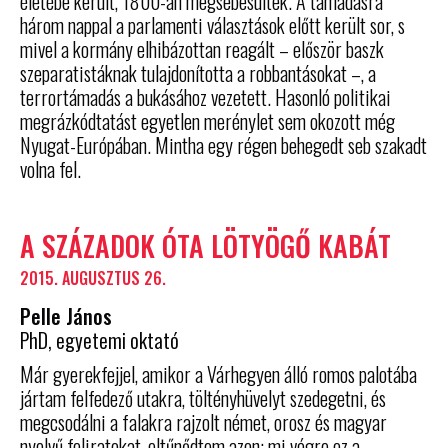
életébe került, 1800-an megsebesültek. A támadásra
három nappal a parlamenti választások előtt került sor, s
mivel a kormány elhibázottan reagált – először baszk
szeparatistáknak tulajdonította a robbantásokat –, a
terrortámadás a bukásához vezetett. Hasonló politikai
megrázkódtatást egyetlen merénylet sem okozott még
Nyugat-Európában. Mintha egy régen behegedt seb szakadt
volna fel.
A SZÁZADOK ÓTA LÖTYÖGŐ KABÁT
2015. AUGUSZTUS 26.
Pelle János
PhD, egyetemi oktató
Már gyerekfejjel, amikor a Várhegyen álló romos palotába
jártam felfedező utakra, töltényhüvelyt szedegetni, és
megcsodálni a falakra rajzolt német, orosz és magyar
nyelvű feliratokat, eltűnődtem azon: mi végre ez a