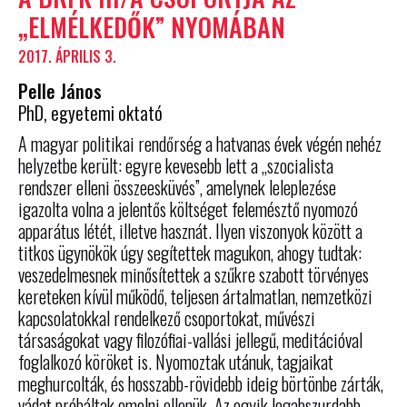
„ELMÉLKEDŐK” NYOMÁBAN
2017. ÁPRILIS 3.
Pelle János
PhD, egyetemi oktató
A magyar politikai rendőrség a hatvanas évek végén nehéz
helyzetbe került: egyre kevesebb lett a „szocialista
rendszer elleni összeesküvés”, amelynek leleplezése
igazolta volna a jelentős költséget felemésztő nyomozó
apparátus létét, illetve hasznát. Ilyen viszonyok között a
titkos ügynökök úgy segítettek magukon, ahogy tudtak:
veszedelmesnek minősítettek a szűkre szabott törvényes
kereteken kívül működő, teljesen ártalmatlan, nemzetközi
kapcsolatokkal rendelkező csoportokat, művészi
társaságokat vagy filozófiai-vallási jellegű, meditációval
foglalkozó köröket is. Nyomoztak utánuk, tagjaikat
meghurcolták, és hosszabb-rövidebb ideig börtönbe zárták,
vádat próbáltak emelni ellenük. Az egyik legabszurdabb