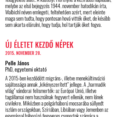
melybe az első bejegyzés 1944. november hatodikán írta,
Walbichl néven emlegeti, feltehetően azért, mert eleinte
maga sem tudta, hogy pontosan hová vitték őket, de később
sem akarta elárulni, hogy tudja, hol tartják őket fogva.
ÚJ ÉLETET KEZDŐ NÉPEK
2015. NOVEMBER 28.
Pelle János
PhD, egyetemi oktató
A 2015-ben kezdődött migráns-, illetve menekültinvázió
sajátossága annak „kikényszerített” jellege. A „harmadik
világ” vándorai felismerték: az Európai Unió, illetve
tagállamai nem használnak fegyvert ellenük, nem lőnek
civilekre. Miközben a polgárháború mocsarába süllyedt
iszlám országokban, Szíriában, Líbiában vagy Jemenben az
egymással háborúzó fegyveres csoportok számára a