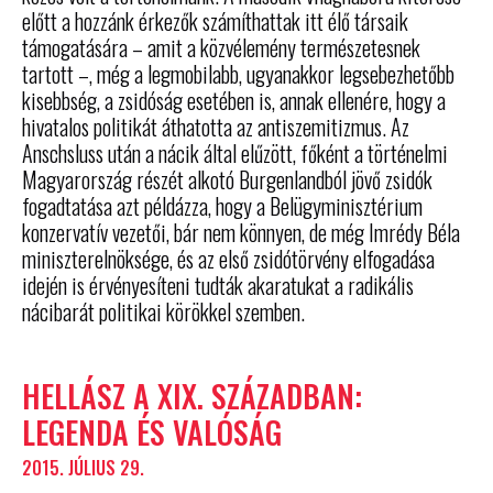
előtt a hozzánk érkezők számíthattak itt élő társaik
támogatására – amit a közvélemény természetesnek
tartott –, még a legmobilabb, ugyanakkor legsebezhetőbb
kisebbség, a zsidóság esetében is, annak ellenére, hogy a
hivatalos politikát áthatotta az antiszemitizmus. Az
Anschsluss után a nácik által elűzött, főként a történelmi
Magyarország részét alkotó Burgenlandból jövő zsidók
fogadtatása azt példázza, hogy a Belügyminisztérium
konzervatív vezetői, bár nem könnyen, de még Imrédy Béla
miniszterelnöksége, és az első zsidótörvény elfogadása
idején is érvényesíteni tudták akaratukat a radikális
nácibarát politikai körökkel szemben.
HELLÁSZ A XIX. SZÁZADBAN:
LEGENDA ÉS VALÓSÁG
2015. JÚLIUS 29.