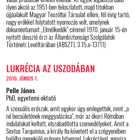
ilyen akció az 1951-ben feloszlatott, majd titokban
újjáalakult Magyar Teozófiai Társulat elleni, fél évig tartó,
nagy erőkkel folytatott nyomozás volt, amelynek
dokumentumait „Elmélkedők” címmel 1970. január 15-én
nyitott dosszié őrzi az Állambiztonsági Szolgálatok
Történeti Levéltárában (ABSZTL 3.15.o-13711)
LUKRÉCIA AZ USZODÁBAN
2016. JÚNIUS 1.
Pelle János
PhD, egyetemi oktató
A szexuális erőszak, amit egykor úgy emlegettek, mint „a
nő becsületének meggyalázása”, már az ókori Rómában
indulatokat keltett, elszabadította szenvedélyeket. Amit a
Sextus Tarquinius, a király fia követett el a szégyenében
halálba menekülő erényes hitvessel, Lukréciával, annyira