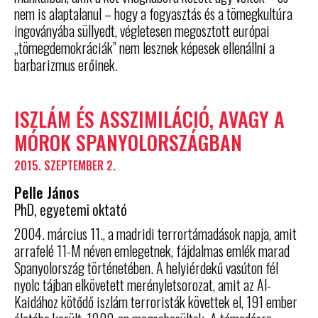
nem is alaptalanul – hogy a fogyasztás és a tömegkultúra
ingoványába süllyedt, végletesen megosztott európai
„tömegdemokráciák” nem lesznek képesek ellenállni a
barbarizmus erőinek.
ISZLÁM ÉS ASSZIMILÁCIÓ, AVAGY A
MÓROK SPANYOLORSZÁGBAN
2015. SZEPTEMBER 2.
Pelle János
PhD, egyetemi oktató
2004. március 11., a madridi terrortámadások napja, amit
arrafelé 11-M néven emlegetnek, fájdalmas emlék marad
Spanyolország történetében. A helyiérdekű vasúton fél
nyolc tájban elkövetett merényletsorozat, amit az Al-
Kaidához kötődő iszlám terroristák követtek el, 191 ember