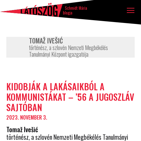
Látószög
Tovább a tartalomhoz
Ugrás a lábléchez
blog
Schmidt Mária
blogja
TOMAŽ IVEŠIĆ
történész, a szlovén Nemzeti Megbékélés
Tanulmányi Központ igazgatója
Szerző
KIDOBJÁK A LAKÁSAIKBÓL A
írásai
KOMMUNISTÁKAT – ’56 A JUGOSZLÁV
SAJTÓBAN
2023. NOVEMBER 3.
Tomaž Ivešić
történész, a szlovén Nemzeti Megbékélés Tanulmányi