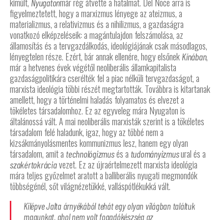
kimúlt,
már rég átvette a hatalmat. Del Noce arra is
Nyugaton
figyelmeztetett, hogy a marxizmus lényege az ateizmus, a
materializmus, a relativizmus és a nihilizmus, a gazdaságra
vonatkozó elképzeléseik: a magántulajdon felszámolása, az
államosítás és a tervgazdálkodás, ideológiájának csak másodlagos,
lényegtelen része. Ezért, bár annak ellenére, hogy elsőnek
,
Kínában
már a hetvenes évek végétől neoliberális államkapitalista
gazdaságpolitikára cserélték fel a piac nélküli tervgazdaságot, a
marxista ideológia többi részét megtartották. Továbbra is kitartanak
amellett, hogy a történelmi haladás folyamatos és elvezet a
tökéletes társadalomhoz. Ez az egyveleg mára Nyugaton is
általánossá vált. A mai neoliberális marxisták szerint is a tökéletes
társadalom felé haladunk, igaz, hogy az többé nem a
kizsákmányolásmentes kommunizmus lesz, hanem egy olyan
társadalom, amit a
és a
ural és a
technológizmus
tudományizmus
vezet. Ez az újraértelmezett marxista ideológia
szakértokrácia
mára teljes győzelmet aratott a balliberális nyugati megmondók
többségénél, sőt világnézetükké, valláspótlékukká vált.
Kilépve Jalta árnyékából tehát egy olyan világban találtuk
magunkat, ahol nem volt fogadókészség az