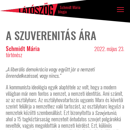
Látószög
Tovább a tartalomhoz
Ugrás a lábléchez
blog
Schmidt Mária
blogja
A SZUVERENITÁS ÁRA
Schmidt Mária
2022. május 23.
történész
„A liberális demokrácia vagy együtt jár a nemzeti
önrendelkezéssel, vagy nincs.”
A kommunista ideológia egyik alaptétele az volt, hogy a modern
világban már nem fontos a nemzet, a nemzeti identitás. Ami számít,
az az osztályharc. Az osztályhovatartozás ugyanis Marx és követői
szerint felülírja a nemzethez való tartozást, az osztályharc legyőzi a
nemzetek közötti szembenállást. Ezt bizonyította a
,
Szovjetunió
ahol a 15 tagköztársaság nemzeteit öntudatos szovjet polgárokká
nevelték, vagyis megoldották a nemzeti kérdést. Ezt, különös