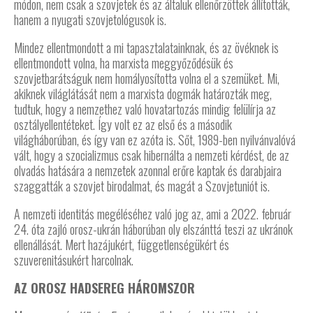
módon, nem csak a szovjetek és az általuk ellenőrzöttek állították,
hanem a nyugati szovjetológusok is.
Mindez ellentmondott a mi tapasztalatainknak, és az övéknek is
ellentmondott volna, ha marxista meggyőződésük és
szovjetbarátságuk nem homályosította volna el a szemüket. Mi,
akiknek világlátását nem a marxista dogmák határozták meg,
tudtuk, hogy a nemzethez való hovatartozás mindig felülírja az
osztályellentéteket. Így volt ez az első és a második
világháborúban, és így van ez azóta is. Sőt, 1989-ben nyilvánvalóvá
vált, hogy a szocializmus csak hibernálta a nemzeti kérdést, de az
olvadás hatására a nemzetek azonnal erőre kaptak és darabjaira
szaggatták a szovjet birodalmat, és magát a Szovjetuniót is.
A nemzeti identitás megéléséhez való jog az, ami a 2022. február
24. óta zajló orosz-ukrán háborúban oly elszánttá teszi az ukránok
ellenállását. Mert hazájukért, függetlenségükért és
szuverenitásukért harcolnak.
AZ OROSZ HADSEREG HÁROMSZOR