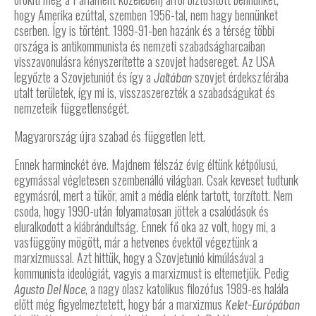
hogy Amerika ezúttal, szemben 1956-tal, nem hagy bennünket
cserben. Így is történt. 1989-91-ben hazánk és a térség többi
országa is antikommunista és nemzeti szabadságharcaiban
visszavonulásra kényszerítette a szovjet hadsereget. Az USA
legyőzte a Szovjetuniót és így a
szovjet érdekszférába
Jaltában
utalt területek, így mi is, visszaszerezték a szabadságukat és
nemzeteik függetlenségét.
Magyarország újra szabad és független lett.
Ennek harminckét éve. Majdnem félszáz évig éltünk kétpólusú,
egymással végletesen szembenálló világban. Csak keveset tudtunk
egymásról, mert a tükör, amit a média elénk tartott, torzított. Nem
csoda, hogy 1990-után folyamatosan jöttek a csalódások és
eluralkodott a kiábrándultság. Ennek fő oka az volt, hogy mi, a
vasfüggöny mögött, már a hetvenes évektől végeztünk a
marxizmussal. Azt hittük, hogy a Szovjetunió kimúlásával a
kommunista ideológiát, vagyis a marxizmust is eltemetjük. Pedig
, a nagy olasz katolikus filozófus 1989-es halála
Agusto Del Noce
előtt még figyelmeztetett, hogy bár a marxizmus
Kelet-Európában