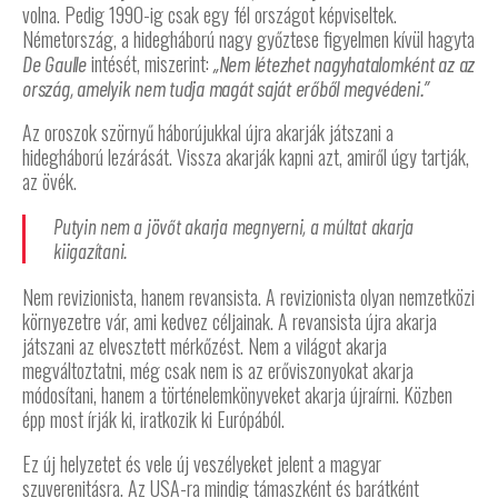
volna. Pedig 1990-ig csak egy fél országot képviseltek.
Németország, a hidegháború nagy győztese figyelmen kívül hagyta
intését, miszerint:
De Gaulle
„Nem létezhet nagyhatalomként az az
ország, amelyik nem tudja magát saját erőből megvédeni.”
Az oroszok szörnyű háborújukkal újra akarják játszani a
hidegháború lezárását. Vissza akarják kapni azt, amiről úgy tartják,
az övék.
Putyin nem a jövőt akarja megnyerni, a múltat akarja
kiigazítani.
Nem revizionista, hanem revansista. A revizionista olyan nemzetközi
környezetre vár, ami kedvez céljainak. A revansista újra akarja
játszani az elvesztett mérkőzést. Nem a világot akarja
megváltoztatni, még csak nem is az erőviszonyokat akarja
módosítani, hanem a történelemkönyveket akarja újraírni. Közben
épp most írják ki, iratkozik ki Európából.
Ez új helyzetet és vele új veszélyeket jelent a magyar
szuverenitásra. Az USA-ra mindig támaszként és barátként