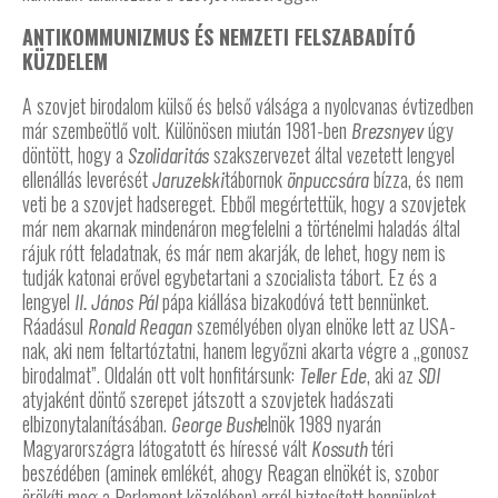
ANTIKOMMUNIZMUS ÉS NEMZETI FELSZABADÍTÓ
KÜZDELEM
A szovjet birodalom külső és belső válsága a nyolcvanas évtizedben
már szembeötlő volt. Különösen miután 1981-ben
úgy
Brezsnyev
döntött, hogy a
szakszervezet által vezetett lengyel
Szolidaritás
ellenállás leverését
tábornok
bízza, és nem
Jaruzelski
önpuccsára
veti be a szovjet hadsereget. Ebből megértettük, hogy a szovjetek
már nem akarnak mindenáron megfelelni a történelmi haladás által
rájuk rótt feladatnak, és már nem akarják, de lehet, hogy nem is
tudják katonai erővel egybetartani a szocialista tábort. Ez és a
lengyel
pápa kiállása bizakodóvá tett bennünket.
II. János Pál
Ráadásul
személyében olyan elnöke lett az USA-
Ronald Reagan
nak, aki nem feltartóztatni, hanem legyőzni akarta végre a „gonosz
birodalmat”. Oldalán ott volt honfitársunk:
, aki az
Teller Ede
SDI
atyjaként döntő szerepet játszott a szovjetek hadászati
elbizonytalanításában.
elnök 1989 nyarán
George Bush
Magyarországra látogatott és híressé vált
téri
Kossuth
beszédében (aminek emlékét, ahogy Reagan elnökét is, szobor
örökíti meg a Parlament közelében) arról biztosított bennünket,