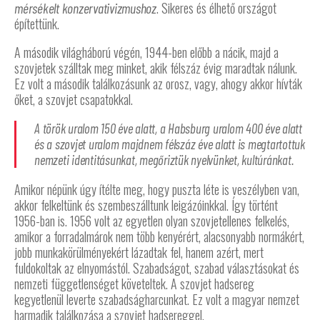
. Sikeres és élhető országot
mérsékelt konzervativizmushoz
építettünk.
A második világháború végén, 1944-ben előbb a nácik, majd a
szovjetek szálltak meg minket, akik félszáz évig maradtak nálunk.
Ez volt a második találkozásunk az orosz, vagy, ahogy akkor hívták
őket, a szovjet csapatokkal.
A török uralom 150 éve alatt, a Habsburg uralom 400 éve alatt
és a szovjet uralom majdnem félszáz éve alatt is megtartottuk
nemzeti identitásunkat, megőriztük nyelvünket, kultúránkat.
Amikor népünk úgy ítélte meg, hogy puszta léte is veszélyben van,
akkor felkeltünk és szembeszálltunk leigázóinkkal. Így történt
1956-ban is. 1956 volt az egyetlen olyan szovjetellenes felkelés,
amikor a forradalmárok nem több kenyérért, alacsonyabb normákért,
jobb munkakörülményekért lázadtak fel, hanem azért, mert
fuldokoltak az elnyomástól. Szabadságot, szabad választásokat és
nemzeti függetlenséget követeltek. A szovjet hadsereg
kegyetlenül leverte szabadságharcunkat. Ez volt a magyar nemzet
harmadik találkozása a szovjet hadsereggel.