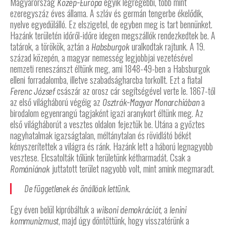
Magyarország
egyik legrégebbi, több mint
Közép-Európa
ezeregyszáz éves állama. A szláv és germán tengerbe ékelődik,
nyelve egyedülálló. Ez elszigetel, de egyben meg is tart bennünket.
Hazánk területén időről-időre idegen megszállók rendezkedtek be. A
tatárok, a törökök, aztán a
uralkodtak rajtunk. A 19.
Habsburgok
század közepén, a magyar nemesség legjobbjai vezetésével
nemzeti reneszánszt éltünk meg, ami 1848-49-ben a Habsburgok
elleni forradalomba, illetve szabadságharcba torkollt. Ezt a fiatal
császár az orosz cár segítségével verte le. 1867-től
Ferenc József
az első világháború végéig az
a
Osztrák-Magyar Monarchiában
birodalom egyenrangú tagjaként igazi aranykort éltünk meg. Az
első világháborút a vesztes oldalon fejeztük be. Utána a győztes
nagyhatalmak igazságtalan, méltánytalan és rövidlátó békét
kényszerítettek a világra és ránk. Hazánk lett a háború legnagyobb
vesztese. Elcsatolták tőlünk területünk kétharmadát. Csak a
juttatott terület nagyobb volt, mint amink megmaradt.
Romániának
De függetlenek és önállóak lettünk.
Egy éven belül kipróbáltuk a
, a
wilsoni demokráciát
lenini
, majd úgy döntöttünk, hogy visszatérünk a
kommunizmust