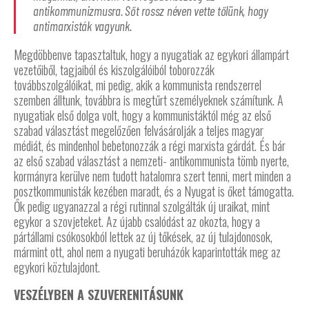
antikommunizmusra. Sőt rossz néven vette tőlünk, hogy
antimarxisták vagyunk.
Megdöbbenve tapasztaltuk, hogy a nyugatiak az egykori állampárt
vezetőiből, tagjaiból és kiszolgálóiból toborozzák
továbbszolgálóikat, mi pedig, akik a kommunista rendszerrel
szemben álltunk, továbbra is megtűrt személyeknek számítunk. A
nyugatiak első dolga volt, hogy a kommunistáktól még az első
szabad választást megelőzően felvásárolják a teljes magyar
médiát, és mindenhol bebetonozzák a régi marxista gárdát. És bár
az első szabad választást a nemzeti- antikommunista tömb nyerte,
kormányra kerülve nem tudott hatalomra szert tenni, mert minden a
posztkommunisták kezében maradt, és a Nyugat is őket támogatta.
Ők pedig ugyanazzal a régi rutinnal szolgálták új uraikat, mint
egykor a szovjeteket. Az újabb csalódást az okozta, hogy a
pártállami csókosokból lettek az új tőkések, az új tulajdonosok,
mármint ott, ahol nem a nyugati beruházók kaparintották meg az
egykori köztulajdont.
VESZÉLYBEN A SZUVERENITÁSUNK