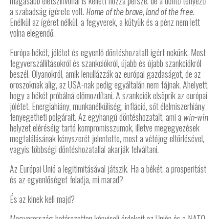
magasabb életszínvonal is kellett hozzá persze, de a döntő tényező
a szabadság ígérete volt.
.
Home of the brave, land of the free
Enélkül az ígéret nélkül, a fegyverek, a kütyük és a pénz nem lett
volna elegendő.
Európa békét, jólétet és egyenlő döntéshozatalt ígért nekünk. Most
fegyverszállításokról és szankciókról, újabb és újabb szankciókról
beszél. Olyanokról, amik lenullázzák az európai gazdaságot, de az
oroszoknak alig, az USA-nak pedig egyáltalán nem fájnak. Ahelyett,
hogy a békét próbálná előmozdítani. A szankciók elsöprik az európai
jólétet. Energiahiány, munkanélküliség, infláció, sőt élelmiszerhiány
fenyegetheti polgárait. Az egyhangú döntéshozatalt, ami a
win-win
helyzet eléréséig tartó kompromisszumok, illetve megegyezések
megtalálásának kényszerét jelentette, most a vétójog eltörlésével,
vagyis többségi döntéshozatallal akarják felváltani.
Az Európai Unió a legitimitásával játszik. Ha a békét, a prosperitást
és az egyenlőséget feladja, mi marad?
És az kinek kell majd?
Magyarország határozottan képviseli érdekeit az Unión és a NATO-