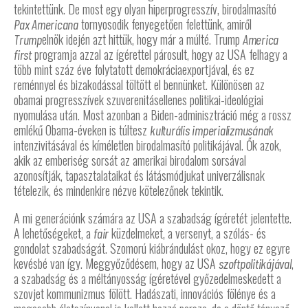
tekintettünk. De most egy olyan hiperprogresszív, birodalmasító
tornyosodik fenyegetően felettünk, amiről
Pax Americana
elnök idején azt hittük, hogy már a múlté. Trump
Trump
America
programja azzal az ígérettel párosult, hogy az USA felhagy a
first
több mint száz éve folytatott demokráciaexportjával, és ez
reménnyel és bizakodással töltött el bennünket. Különösen az
obamai progresszívek szuverenitásellenes politikai-ideológiai
nyomulása után. Most azonban a Biden-adminisztráció még a rossz
emlékű Obama-éveken is túltesz
kulturális imperializmusának
intenzivitásával és kíméletlen birodalmasító politikájával. Ők azok,
akik az emberiség sorsát az amerikai birodalom sorsával
azonosítják, tapasztalataikat és látásmódjukat univerzálisnak
tételezik, és mindenkire nézve kötelezőnek tekintik.
A mi generációnk számára az USA a szabadság ígéretét jelentette.
A lehetőségeket, a
küzdelmeket, a versenyt, a szólás- és
fair
gondolat szabadságát. Szomorú kiábrándulást okoz, hogy ez egyre
kevésbé van így. Meggyőződésem, hogy az USA
,
szoftpolitikájával
a szabadság és a méltányosság ígéretével győzedelmeskedett a
szovjet kommunizmus fölött. Hadászati, innovációs fölénye és a