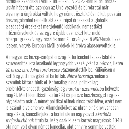
németek szándékait véltük felfedezni. A 2022-ben kitört orosz-
ukrán háború óta azonban az Unió vezetői és bürokratái már
olyannyira önjárókká váltak, hogy német ösztökélés nélkül, pusztán
önszorgalomból rendelik alá az európai érdekeket a globális
gazdasági érdekeket megjelenítő lobbiknak, nemzetközi
intézményeknek és az egyre újabb eszméket kitermelő
hiperprogresszív agytrösztök normáit érvényesítő
-knak. Ezzel
NGO
idegen, vagyis Európán kívüli érdekek kijáróivá alacsonyodtak le.
A magyar és közép-európai országok történelmi tapasztalatai a
szuverenitásukra leselkedő legnagyobb veszélyként a
, illetve
német
az
azonosították be. Különösen a
orosz birodalmi törekvéseket
kettő együtt mozgásától tartottak.
azonban a
Németország
szemünk láttára tűnik el. Katonailag nincs, politikailag
eljelentéktelenedett, gazdaságilag
helyezte
harakiri üzemmódba
magát. Mert identitását, kultúráját és persze büszkeségét réges-
rég feladta már. A német politikai elitnek nincs tekintélye, ezért nem
is számít a véleménye. Államelnöküket az ukrán elnök nyilvánosan
megalázta, kancellárjukat a berlini ukrán nagykövet
sértődős
titulálta. Még csak ki sem kérték maguknak. 1949
májashurkának
óta nem volt olyan német kancellár, akit ennyire semmibe vettek