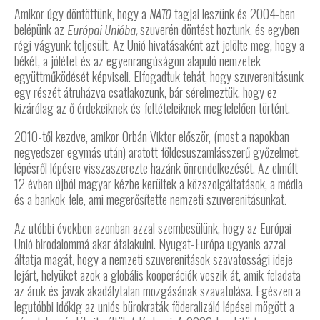
Amikor úgy döntöttünk, hogy a
tagjai leszünk és 2004-ben
NATO
belépünk az
szuverén döntést hoztunk, és egyben
Európai Unióba,
régi vágyunk teljesült. Az Unió hivatásaként azt jelölte meg, hogy a
békét, a jólétet és az egyenrangúságon alapuló nemzetek
együttműködését képviseli. Elfogadtuk tehát, hogy szuverenitásunk
egy részét átruházva csatlakozunk, bár sérelmeztük, hogy ez
kizárólag az ő érdekeiknek és feltételeiknek megfelelően történt.
2010-től kezdve, amikor Orbán Viktor először, (most a napokban
negyedszer egymás után) aratott földcsuszamlásszerű győzelmet,
lépésről lépésre visszaszerezte hazánk önrendelkezését. Az elmúlt
12 évben újból magyar kézbe kerültek a közszolgáltatások, a média
és a bankok fele, ami megerősítette nemzeti szuverenitásunkat.
Az utóbbi években azonban azzal szembesülünk, hogy az Európai
Unió birodalommá akar átalakulni. Nyugat-Európa ugyanis azzal
áltatja magát, hogy a nemzeti szuverenitások szavatossági ideje
lejárt, helyüket azok a globális kooperációk veszik át, amik feladata
az áruk és javak akadálytalan mozgásának szavatolása. Egészen a
legutóbbi időkig az uniós bürokraták föderalizáló lépései mögött a