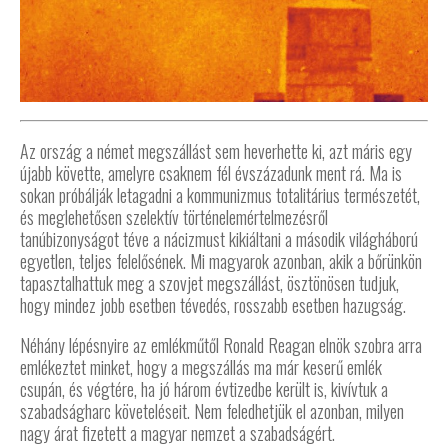
Az ország a német megszállást sem heverhette ki, azt máris egy
újabb követte, amelyre csaknem fél évszázadunk ment rá. Ma is
sokan próbálják letagadni a kommunizmus totalitárius természetét,
és meglehetősen szelektív történelemértelmezésről
tanúbizonyságot téve a nácizmust kikiáltani a második világháború
egyetlen, teljes felelősének. Mi magyarok azonban, akik a bőrünkön
tapasztalhattuk meg a szovjet megszállást, ösztönösen tudjuk,
hogy mindez jobb esetben tévedés, rosszabb esetben hazugság.
Néhány lépésnyire az emlékműtől Ronald Reagan elnök szobra arra
emlékeztet minket, hogy a megszállás ma már keserű emlék
csupán, és végtére, ha jó három évtizedbe került is, kivívtuk a
szabadságharc követeléseit. Nem feledhetjük el azonban, milyen
nagy árat fizetett a magyar nemzet a szabadságért.