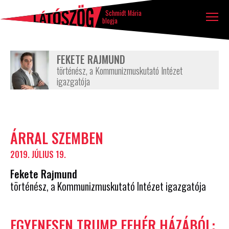
Látószög
Tovább a tartalomhoz
Ugrás a lábléchez
blog
Schmidt Mária
blogja
FEKETE RAJMUND
történész, a Kommunizmuskutató Intézet
igazgatója
Szerző
ÁRRAL SZEMBEN
írásai
2019. JÚLIUS 19.
Fekete Rajmund
történész, a Kommunizmuskutató Intézet igazgatója
EGYENESEN TRUMP FEHÉR HÁZÁBÓL: