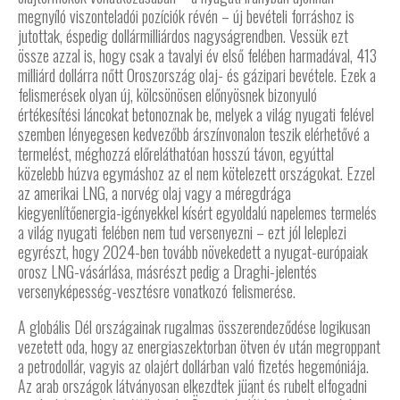
megnyíló viszonteladói pozíciók révén – új bevételi forráshoz is
jutottak, éspedig dollármilliárdos nagyságrendben. Vessük ezt
össze azzal is, hogy csak a tavalyi év első felében harmadával, 413
milliárd dollárra nőtt Oroszország olaj- és gázipari bevétele. Ezek a
felismerések olyan új, kölcsönösen előnyösnek bizonyuló
értékesítési láncokat betonoznak be, melyek a világ nyugati felével
szemben lényegesen kedvezőbb árszínvonalon teszik elérhetővé a
termelést, méghozzá előreláthatóan hosszú távon, egyúttal
közelebb húzva egymáshoz az el nem kötelezett országokat. Ezzel
az amerikai LNG, a norvég olaj vagy a méregdrága
kiegyenlítőenergia-igényekkel kísért egyoldalú napelemes termelés
a világ nyugati felében nem tud versenyezni – ezt jól leleplezi
egyrészt, hogy 2024-ben tovább növekedett a nyugat-európaiak
orosz LNG-vásárlása, másrészt pedig a Draghi-jelentés
versenyképesség-vesztésre vonatkozó felismerése.
A globális Dél országainak rugalmas összerendeződése logikusan
vezetett oda, hogy az energiaszektorban ötven év után megroppant
a petrodollár, vagyis az olajért dollárban való fizetés hegemóniája.
Az arab országok látványosan elkezdtek jüant és rubelt elfogadni