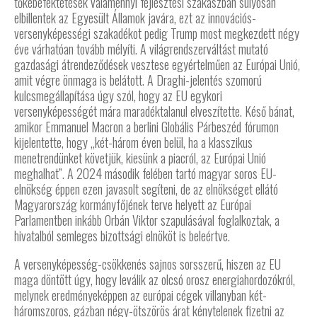
tőkebefektetések valamennyi fejlesztési szakaszban súlyosan
elbillentek az Egyesült Államok javára, ezt az innovációs-
versenyképességi szakadékot pedig Trump most megkezdett négy
éve várhatóan tovább mélyíti. A világrendszerváltást mutató
gazdasági átrendeződések vesztese egyértelműen az Európai Unió,
amit végre önmaga is belátott. A Draghi-jelentés szomorú
kulcsmegállapítása úgy szól, hogy az EU egykori
versenyképességét mára maradéktalanul elveszítette. Késő bánat,
amikor Emmanuel Macron a berlini Globális Párbeszéd fórumon
kijelentette, hogy „két-három éven belül, ha a klasszikus
menetrendünket követjük, kiesünk a piacról, az Európai Unió
meghalhat”. A 2024 második felében tartó magyar soros EU-
elnökség éppen ezen javasolt segíteni, de az elnökséget ellátó
Magyarország kormányfőjének terve helyett az Európai
Parlamentben inkább Orbán Viktor szapulásával foglalkoztak, a
hivatalból semleges bizottsági elnököt is beleértve.
A versenyképesség-csökkenés sajnos sorsszerű, hiszen az EU
maga döntött úgy, hogy leválik az olcsó orosz energiahordozókról,
melynek eredményeképpen az európai cégek villanyban két-
háromszoros, gázban négy-ötszörös árat kénytelenek fizetni az