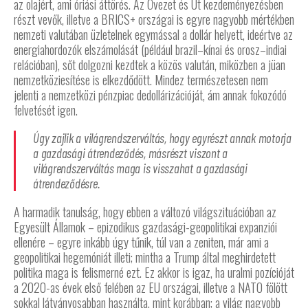
az olajért, ami óriási áttörés. Az Övezet és Út kezdeményezésben
részt vevők, illetve a BRICS+ országai is egyre nagyobb mértékben
nemzeti valutában üzletelnek egymással a dollár helyett, ideértve az
energiahordozók elszámolását (például brazil–kínai és orosz–indiai
relációban), sőt dolgozni kezdtek a közös valután, miközben a jüan
nemzetköziesítése is elkezdődött. Mindez természetesen nem
jelenti a nemzetközi pénzpiac dedollárizációját, ám annak fokozódó
felvetését igen.
Úgy zajlik a világrendszerváltás, hogy egyrészt annak motorja
a gazdasági átrendeződés, másrészt viszont a
világrendszerváltás maga is visszahat a gazdasági
átrendeződésre.
A harmadik tanulság, hogy ebben a változó világszituációban az
Egyesült Államok – epizodikus gazdasági-geopolitikai expanziói
ellenére – egyre inkább úgy tűnik, túl van a zeniten, már ami a
geopolitikai hegemóniát illeti; mintha a Trump által meghirdetett
politika maga is felismerné ezt. Ez akkor is igaz, ha uralmi pozícióját
a 2020-as évek első felében az EU országai, illetve a NATO fölött
sokkal látványosabban használta, mint korábban; a világ nagyobb