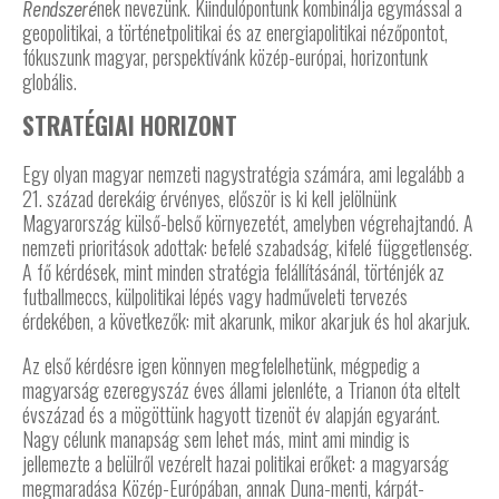
nek nevezünk. Kiindulópontunk kombinálja egymással a
Rendszeré
geopolitikai, a történetpolitikai és az energiapolitikai nézőpontot,
fókuszunk magyar, perspektívánk közép-európai, horizontunk
globális.
STRATÉGIAI HORIZONT
Egy olyan magyar nemzeti nagystratégia számára, ami legalább a
21. század derekáig érvényes, először is ki kell jelölnünk
Magyarország külső-belső környezetét, amelyben végrehajtandó. A
nemzeti prioritások adottak: befelé szabadság, kifelé függetlenség.
A fő kérdések, mint minden stratégia felállításánál, történjék az
futballmeccs, külpolitikai lépés vagy hadműveleti tervezés
érdekében, a következők: mit akarunk, mikor akarjuk és hol akarjuk.
Az első kérdésre igen könnyen megfelelhetünk, mégpedig a
magyarság ezeregyszáz éves állami jelenléte, a Trianon óta eltelt
évszázad és a mögöttünk hagyott tizenöt év alapján egyaránt.
Nagy célunk manapság sem lehet más, mint ami mindig is
jellemezte a belülről vezérelt hazai politikai erőket: a magyarság
megmaradása Közép-Európában, annak Duna-menti, kárpát-