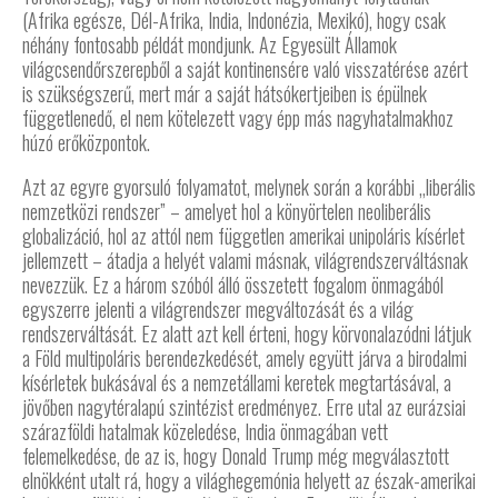
(Afrika egésze, Dél-Afrika, India, Indonézia, Mexikó), hogy csak
néhány fontosabb példát mondjunk. Az Egyesült Államok
világcsendőrszerepből a saját kontinensére való visszatérése azért
is szükségszerű, mert már a saját hátsókertjeiben is épülnek
függetlenedő, el nem kötelezett vagy épp más nagyhatalmakhoz
húzó erőközpontok.
Azt az egyre gyorsuló folyamatot, melynek során a korábbi „liberális
nemzetközi rendszer” – amelyet hol a könyörtelen neoliberális
globalizáció, hol az attól nem független amerikai unipoláris kísérlet
jellemzett – átadja a helyét valami másnak, világrendszerváltásnak
nevezzük. Ez a három szóból álló összetett fogalom önmagából
egyszerre jelenti a világrendszer megváltozását és a világ
rendszerváltását. Ez alatt azt kell érteni, hogy körvonalazódni látjuk
a Föld multipoláris berendezkedését, amely együtt járva a birodalmi
kísérletek bukásával és a nemzetállami keretek megtartásával, a
jövőben nagytéralapú szintézist eredményez. Erre utal az eurázsiai
szárazföldi hatalmak közeledése, India önmagában vett
felemelkedése, de az is, hogy Donald Trump még megválasztott
elnökként utalt rá, hogy a világhegemónia helyett az észak-amerikai