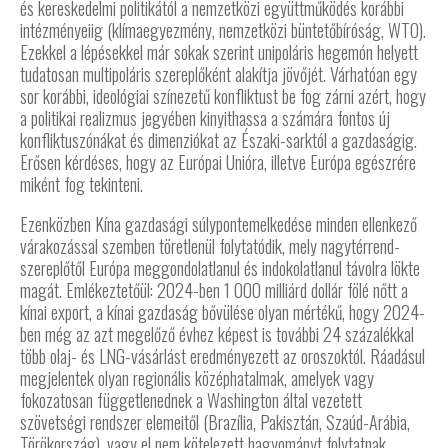
és kereskedelmi politikától a nemzetközi együttműködés korábbi
intézményeiig (klímaegyezmény, nemzetközi büntetőbíróság, WTO).
Ezekkel a lépésekkel már sokak szerint unipoláris hegemón helyett
tudatosan multipoláris szereplőként alakítja jövőjét. Várhatóan egy
sor korábbi, ideológiai színezetű konfliktust be fog zárni azért, hogy
a politikai realizmus jegyében kinyithassa a számára fontos új
konfliktuszónákat és dimenziókat az Északi-sarktól a gazdaságig.
Erősen kérdéses, hogy az Európai Unióra, illetve Európa egészrére
miként fog tekinteni.
Ezenközben Kína gazdasági súlypontemelkedése minden ellenkező
várakozással szemben töretlenül folytatódik, mely nagytérrend-
szereplőtől Európa meggondolatlanul és indokolatlanul távolra lökte
magát. Emlékeztetőül: 2024-ben 1 000 milliárd dollár fölé nőtt a
kínai export, a kínai gazdaság bővülése olyan mértékű, hogy 2024-
ben még az azt megelőző évhez képest is további 24 százalékkal
több olaj- és LNG-vásárlást eredményezett az oroszoktól. Ráadásul
megjelentek olyan regionális középhatalmak, amelyek vagy
fokozatosan függetlenednek a Washington által vezetett
szövetségi rendszer elemeitől (Brazília, Pakisztán, Szaúd-Arábia,
Törökország), vagy el nem kötelezett hagyományt folytatnak