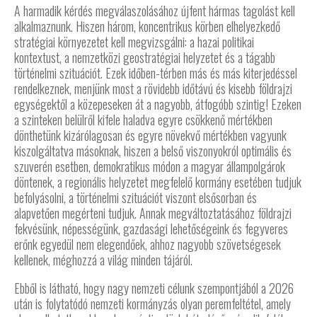
A harmadik kérdés megválaszolásához újfent hármas tagolást kell
alkalmaznunk. Hiszen három, koncentrikus körben elhelyezkedő
stratégiai környezetet kell megvizsgálni: a hazai politikai
kontextust, a nemzetközi geostratégiai helyzetet és a tágabb
történelmi szituációt. Ezek időben-térben más és más kiterjedéssel
rendelkeznek, menjünk most a rövidebb időtávú és kisebb földrajzi
egységektől a közepeseken át a nagyobb, átfogóbb szintig! Ezeken
a szinteken belülről kifele haladva egyre csökkenő mértékben
dönthetünk kizárólagosan és egyre növekvő mértékben vagyunk
kiszolgáltatva másoknak, hiszen a belső viszonyokról optimális és
szuverén esetben, demokratikus módon a magyar állampolgárok
döntenek, a regionális helyzetet megfelelő kormány esetében tudjuk
befolyásolni, a történelmi szituációt viszont elsősorban és
alapvetően megérteni tudjuk. Annak megváltoztatásához földrajzi
fekvésünk, népességünk, gazdasági lehetőségeink és fegyveres
erőnk egyedül nem elegendőek, ahhoz nagyobb szövetségesek
kellenek, méghozzá a világ minden tájáról.
Ebből is látható, hogy nagy nemzeti célunk szempontjából a 2026
után is folytatódó nemzeti kormányzás olyan peremfeltétel, amely