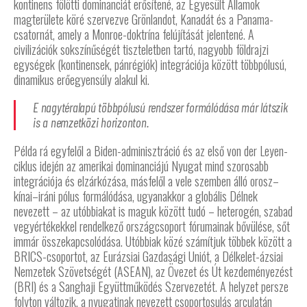
kontinens fölötti dominanciát erősítené, az Egyesült Államok
magterülete köré szervezve Grönlandot, Kanadát és a Panama-
csatornát, amely a Monroe-doktrína felújítását jelentené. A
civilizációk sokszínűségét tiszteletben tartó, nagyobb földrajzi
egységek (kontinensek, pánrégiók) integrációja között többpólusú,
dinamikus erőegyensúly alakul ki.
E nagytéralapú többpólusú rendszer formálódása már látszik
is a nemzetközi horizonton.
Példa rá egyfelől a Biden-adminisztráció és az első von der Leyen-
ciklus idején az amerikai dominanciájú Nyugat mind szorosabb
integrációja és elzárkózása, másfelől a vele szemben álló orosz–
kínai–iráni pólus formálódása, ugyanakkor a globális Délnek
nevezett – az utóbbiakat is maguk között tudó – heterogén, szabad
vegyértékekkel rendelkező országcsoport fórumainak bővülése, sőt
immár összekapcsolódása. Utóbbiak közé számítjuk többek között a
BRICS-csoportot, az Eurázsiai Gazdasági Uniót, a Délkelet-ázsiai
Nemzetek Szövetségét (ASEAN), az Övezet és Út kezdeményezést
(BRI) és a Sanghaji Együttműködés Szervezetét. A helyzet persze
folyton változik, a nyugatinak nevezett csoportosulás arculatán