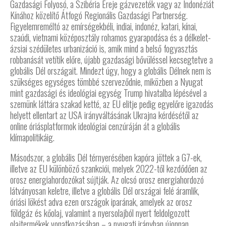
Gazdasági Folyosó, a Szibéria Ereje gázvezeték vagy az Indonéziát
Kínához közelítő Átfogó Regionális Gazdasági Partnerség.
Figyelemreméltó az emírségekbéli, indiai, indonéz, katari, kínai,
szaúdi, vietnami középosztály rohamos gyarapodása és a délkelet-
ázsiai szédületes urbanizáció is, amik mind a belső fogyasztás
robbanását vetítik előre, újabb gazdasági bővüléssel kecsegtetve a
globális Dél országait. Mindezt úgy, hogy a globális Délnek nem is
szükséges egységes tömbbé szerveződnie, miközben a Nyugat
mint gazdasági és ideológiai egység Trump hivatalba lépésével a
szemünk láttára szakad ketté, az EU elitje pedig egyelőre igazodás
helyett ellentart az USA irányváltásának Ukrajna kérdésétől az
online óriásplatformok ideológiai cenzúráján át a globális
klímapolitikáig.
Másodszor, a globális Dél térnyerésében kapóra jöttek a G7-ek,
illetve az EU különböző szankciói, melyek 2022-től kezdődően az
orosz energiahordozókat sújtják. Az olcsó orosz energiahordozó
látványosan keletre, illetve a globális Dél országai felé áramlik,
óriási lökést adva ezen országok iparának, amelyek az orosz
földgáz és kőolaj, valamint a nyersolajból nyert feldolgozott
olajtermékek vonatkozásában – a nyugati irányban újonnan