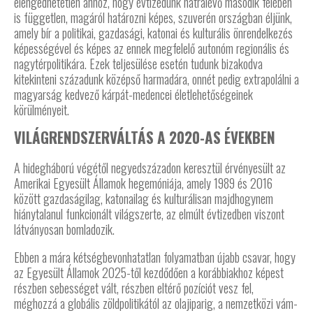
elengedhetetlen ahhoz, hogy évtizedünk hátralévő második felében
is független, magáról határozni képes, szuverén országban éljünk,
amely bír a politikai, gazdasági, katonai és kulturális önrendelkezés
képességével és képes az ennek megfelelő autonóm regionális és
nagytérpolitikára. Ezek teljesülése esetén tudunk bizakodva
kitekinteni századunk középső harmadára, onnét pedig extrapolálni a
magyarság kedvező kárpát-medencei életlehetőségeinek
körülményeit.
VILÁGRENDSZERVÁLTÁS A 2020-AS ÉVEKBEN
A hidegháború végétől negyedszázadon keresztül érvényesült az
Amerikai Egyesült Államok hegemóniája, amely 1989 és 2016
között gazdaságilag, katonailag és kulturálisan majdhogynem
hiánytalanul funkcionált világszerte, az elmúlt évtizedben viszont
látványosan bomladozik.
Ebben a mára kétségbevonhatatlan folyamatban újabb csavar, hogy
az Egyesült Államok 2025-től kezdődően a korábbiakhoz képest
részben sebességet vált, részben eltérő pozíciót vesz fel,
méghozzá a globális zöldpolitikától az olajiparig, a nemzetközi vám-