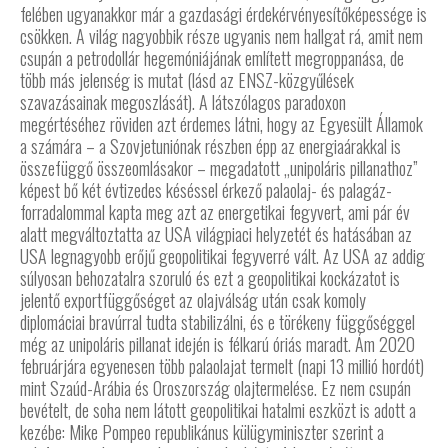
felében ugyanakkor már a gazdasági érdekérvényesítőképessége is
csökken. A világ nagyobbik része ugyanis nem hallgat rá, amit nem
csupán a petrodollár hegemóniájának említett megroppanása, de
több más jelenség is mutat (lásd az ENSZ-közgyűlések
szavazásainak megoszlását). A látszólagos paradoxon
megértéséhez röviden azt érdemes látni, hogy az Egyesült Államok
a számára – a Szovjetuniónak részben épp az energiaárakkal is
összefüggő összeomlásakor – megadatott „unipoláris pillanathoz”
képest bő két évtizedes késéssel érkező palaolaj- és palagáz-
forradalommal kapta meg azt az energetikai fegyvert, ami pár év
alatt megváltoztatta az USA világpiaci helyzetét és hatásában az
USA legnagyobb erőjű geopolitikai fegyverré vált. Az USA az addig
súlyosan behozatalra szoruló és ezt a geopolitikai kockázatot is
jelentő exportfüggőséget az olajválság után csak komoly
diplomáciai bravúrral tudta stabilizálni, és e törékeny függőséggel
még az unipoláris pillanat idején is félkarú óriás maradt. Ám 2020
februárjára egyenesen több palaolajat termelt (napi 13 millió hordót)
mint Szaúd-Arábia és Oroszország olajtermelése. Ez nem csupán
bevételt, de soha nem látott geopolitikai hatalmi eszközt is adott a
kezébe: Mike Pompeo republikánus külügyminiszter szerint a