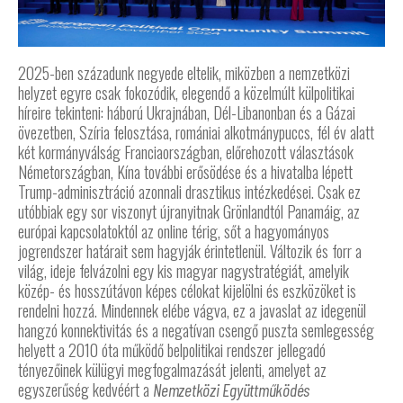
2025-ben századunk negyede eltelik, miközben a nemzetközi
helyzet egyre csak fokozódik, elegendő a közelmúlt külpolitikai
híreire tekinteni: háború Ukrajnában, Dél-Libanonban és a Gázai
övezetben, Szíria felosztása, romániai alkotmánypuccs, fél év alatt
két kormányválság Franciaországban, előrehozott választások
Németországban, Kína további erősödése és a hivatalba lépett
Trump-adminisztráció azonnali drasztikus intézkedései. Csak ez
utóbbiak egy sor viszonyt újranyitnak Grönlandtól Panamáig, az
európai kapcsolatoktól az online térig, sőt a hagyományos
jogrendszer határait sem hagyják érintetlenül. Változik és forr a
világ, ideje felvázolni egy kis magyar nagystratégiát, amelyik
közép- és hosszútávon képes célokat kijelölni és eszközöket is
rendelni hozzá. Mindennek elébe vágva, ez a javaslat az idegenül
hangzó konnektivitás és a negatívan csengő puszta semlegesség
helyett a 2010 óta működő belpolitikai rendszer jellegadó
tényezőinek külügyi megfogalmazását jelenti, amelyet az
egyszerűség kedvéért a
Nemzetközi Együttműködés