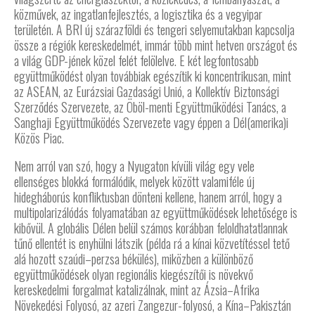
közművek, az ingatlanfejlesztés, a logisztika és a vegyipar
területén. A BRI új szárazföldi és tengeri selyemutakban kapcsolja
össze a régiók kereskedelmét, immár több mint hetven országot és
a világ GDP-jének közel felét felölelve. E két legfontosabb
együttműködést olyan továbbiak egészítik ki koncentrikusan, mint
az ASEAN, az Eurázsiai Gazdasági Unió, a Kollektív Biztonsági
Szerződés Szervezete, az Öböl-menti Együttműködési Tanács, a
Sanghaji Együttműködés Szervezete vagy éppen a Dél(amerika)i
Közös Piac.
Nem arról van szó, hogy a Nyugaton kívüli világ egy vele
ellenséges blokká formálódik, melyek között valamiféle új
hidegháborús konfliktusban dönteni kellene, hanem arról, hogy a
multipolarizálódás folyamatában az együttműködések lehetősége is
kibővül. A globális Délen belül számos korábban feloldhatatlannak
tűnő ellentét is enyhülni látszik (példa rá a kínai közvetítéssel tető
alá hozott szaúdi–perzsa békülés), miközben a különböző
együttműködések olyan regionális kiegészítői is növekvő
kereskedelmi forgalmat katalizálnak, mint az Ázsia–Afrika
Növekedési Folyosó, az azeri Zangezur-folyosó, a Kína–Pakisztán