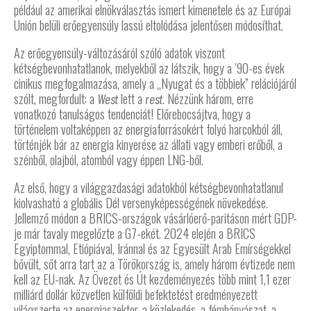
például az amerikai elnökválasztás ismert kimenetele és az Európai
Unión belüli erőegyensúly lassú eltolódása jelentősen módosíthat.
Az erőegyensúly-változásáról szóló adatok viszont
kétségbevonhatatlanok, melyekből az látszik, hogy a ’90-es évek
cinikus megfogalmazása, amely a „Nyugat és a többiek” relációjáról
szólt, megfordult: a
lett a
. Nézzünk három, erre
West
rest
vonatkozó tanulságos tendenciát! Előrebocsájtva, hogy a
történelem voltaképpen az energiaforrásokért folyó harcokból áll,
történjék bár az energia kinyerése az állati vagy emberi erőből, a
szénből, olajból, atomból vagy éppen LNG-ből.
Az első, hogy a világgazdasági adatokból kétségbevonhatatlanul
kiolvasható a globális Dél versenyképességének növekedése.
Jellemző módon a BRICS-országok vásárlóerő-paritáson mért GDP-
je már tavaly megelőzte a G7-ekét. 2024 elején a BRICS
Egyiptommal, Etiópiával, Iránnal és az Egyesült Arab Emírségekkel
bővült, sőt arra tart az a Törökország is, amely három évtizede nem
kell az EU-nak. Az Övezet és Út kezdeményezés több mint 1,1 ezer
milliárd dollár közvetlen külföldi befektetést eredményezett
világszerte az energiaszektor, a közlekedés, a fémbányászat, a