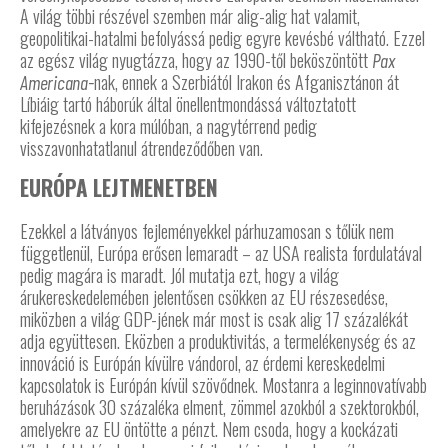
A világ többi részével szemben már alig-alig hat valamit,
geopolitikai-hatalmi befolyássá pedig egyre kevésbé váltható. Ezzel
az egész világ nyugtázza, hogy az 1990-től beköszöntött
Pax
nak, ennek a Szerbiától Irakon és Afganisztánon át
Americana-
Líbiáig tartó háborúk által önellentmondássá változtatott
kifejezésnek a kora múlóban, a nagytérrend pedig
visszavonhatatlanul átrendeződőben van.
EURÓPA LEJTMENETBEN
Ezekkel a látványos fejleményekkel párhuzamosan s tőlük nem
függetlenül, Európa erősen lemaradt – az USA realista fordulatával
pedig magára is maradt. Jól mutatja ezt, hogy a világ
árukereskedelemében jelentősen csökken az EU részesedése,
miközben a világ GDP-jének már most is csak alig 17 százalékát
adja együttesen. Eközben a produktivitás, a termelékenység és az
innováció is Európán kívülre vándorol, az érdemi kereskedelmi
kapcsolatok is Európán kívül szövődnek. Mostanra a leginnovatívabb
beruházások 30 százaléka elment, zömmel azokból a szektorokból,
amelyekre az EU öntötte a pénzt. Nem csoda, hogy a kockázati