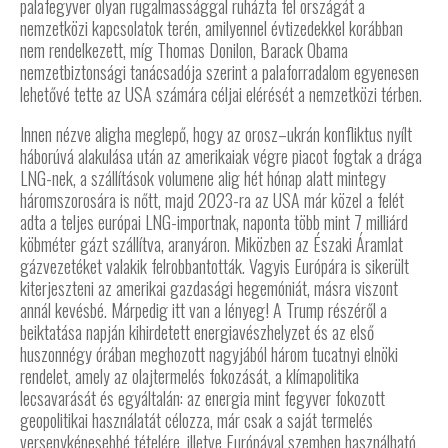
palafegyver olyan rugalmassággal ruházta fel országát a
nemzetközi kapcsolatok terén, amilyennel évtizedekkel korábban
nem rendelkezett, míg Thomas Donilon, Barack Obama
nemzetbiztonsági tanácsadója szerint a palaforradalom egyenesen
lehetővé tette az USA számára céljai elérését a nemzetközi térben.
Innen nézve aligha meglepő, hogy az orosz–ukrán konfliktus nyílt
háborúvá alakulása után az amerikaiak végre piacot fogtak a drága
LNG-nek, a szállítások volumene alig hét hónap alatt mintegy
háromszorosára is nőtt, majd 2023-ra az USA már közel a felét
adta a teljes európai LNG-importnak, naponta több mint 7 milliárd
köbméter gázt szállítva, aranyáron. Miközben az Északi Áramlat
gázvezetéket valakik felrobbantották. Vagyis Európára is sikerült
kiterjeszteni az amerikai gazdasági hegemóniát, másra viszont
annál kevésbé. Márpedig itt van a lényeg! A Trump részéről a
beiktatása napján kihirdetett energiavészhelyzet és az első
huszonnégy órában meghozott nagyjából három tucatnyi elnöki
rendelet, amely az olajtermelés fokozását, a klímapolitika
lecsavarását és egyáltalán: az energia mint fegyver fokozott
geopolitikai használatát célozza, már csak a saját termelés
versenyképesebbé tételére, illetve Európával szemben használható.