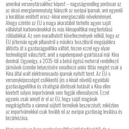
amerikai versenytársaikhoz képest – nagyságrendileg pontosan az
az olcsó energiamennyiség hiányzik az európai iparnak, ami egyenlő
a korábban említett orosz–kínai energiaszaldó-növekménnyel.
Ahogy szintén az EU a maga akaratából terhelte agyon saját
vállalatait karbonvámokkal és más klímapolitikai megfontolású
zöldadókkal. Az sem maradhatott következmények nélkül, hogy az
EU jóformán egyik pillanatról a másikra fosszilisről megújulókra
állította át a gazdaságpolitika váltóit, hiszen ezzel egy olyan
technológiát választott, amit a napelempanel-gyártással már Kína
dominál. Ugyanígy, a 2035-től a belső égésű motorral rendelkező
járművek üzembe helyezésére vonatkozó uniós tiltás megint csak a
Kína által uralt elektromosautó-iparnak nyitott teret. Az EU-s
versenyképességet csökkentő (és a kínait növelő) egyoldalú
gazdaságpolitikai és stratégiai döntések hatását a Kína ellen
kivetett súlyos importvámok sem fogják ellensúlyozni. Ezzel
ugyanis csak annyit ér el az EU, hogy saját magának
megdrágította a vámmal sújtott termékek beszerzését, miközben
az importvámokkal csak tovább nő az európai gazdaság leválása és
bezárkózása.