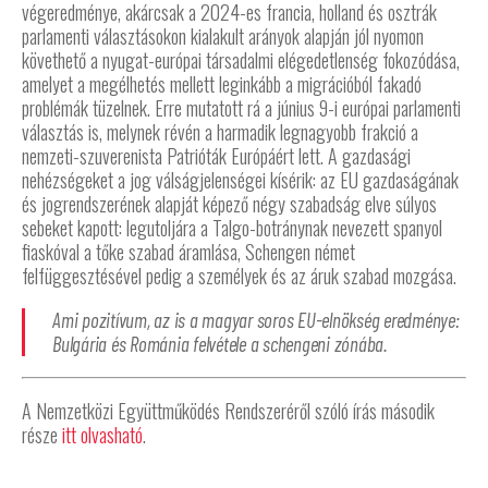
végeredménye, akárcsak a 2024-es francia, holland és osztrák
parlamenti választásokon kialakult arányok alapján jól nyomon
követhető a nyugat-európai társadalmi elégedetlenség fokozódása,
amelyet a megélhetés mellett leginkább a migrációból fakadó
problémák tüzelnek. Erre mutatott rá a június 9-i európai parlamenti
választás is, melynek révén a harmadik legnagyobb frakció a
nemzeti-szuverenista Patrióták Európáért lett. A gazdasági
nehézségeket a jog válságjelenségei kísérik: az EU gazdaságának
és jogrendszerének alapját képező négy szabadság elve súlyos
sebeket kapott: legutoljára a Talgo-botránynak nevezett spanyol
fiaskóval a tőke szabad áramlása, Schengen német
felfüggesztésével pedig a személyek és az áruk szabad mozgása.
Ami pozitívum, az is a magyar soros EU-elnökség eredménye:
Bulgária és Románia felvétele a schengeni zónába.
A Nemzetközi Együttműködés Rendszeréről szóló írás második
része
itt olvasható
.