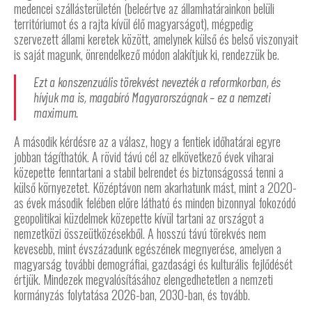
medencei szállásterületén (beleértve az államhatárainkon belüli
territóriumot és a rajta kívül élő magyarságot), mégpedig
szervezett állami keretek között, amelynek külső és belső viszonyait
is saját magunk, önrendelkező módon alakítjuk ki, rendezzük be.
Ezt a konszenzuális törekvést nevezték a reformkorban, és
hívjuk ma is, magabíró Magyarországnak – ez a nemzeti
maximum.
A második kérdésre az a válasz, hogy a fentiek időhatárai egyre
jobban tágíthatók. A rövid távú cél az elkövetkező évek viharai
közepette fenntartani a stabil belrendet és biztonságossá tenni a
külső környezetet. Középtávon nem akarhatunk mást, mint a 2020-
as évek második felében előre látható és minden bizonnyal fokozódó
geopolitikai küzdelmek közepette kívül tartani az országot a
nemzetközi összeütközésekből. A hosszú távú törekvés nem
kevesebb, mint évszázadunk egészének megnyerése, amelyen a
magyarság további demográfiai, gazdasági és kulturális fejlődését
értjük. Mindezek megvalósításához elengedhetetlen a nemzeti
kormányzás folytatása 2026-ban, 2030-ban, és tovább.