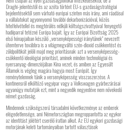
Nem csupán az ilyen gazdaságpolitikai intézkedésektől, de a
Draghi-jelentéstől és az azóta történt EU-s gazdaságstratégiai
bejelentésektől sem várható európai szinten más irány, ami ráadásul
a vállalatokat agyonnyomó további dekarbonizációval, közös
hitelfelvétellel és megtérülés nélküli költségszivattyúval fenyegető
hadiiparral tetézné Európa bajait. Így az Európai Bizottság 2025
első hónapjaiban készülő „versenyképességi iránytűnek” nevezett
ütemterve továbbra is a világmegváltó szén-dioxid csökkentést és
zöldpolitikát jelöli majd meg prioritásnak: azt a versenyképesség-
csökkentő ideológiai prioritást, aminek minden technológiai és
nyersanyag-dimenziójában Kína vezet, és amiben az Egyesült
Államok is végleg magára hagyja most Európát. Így
reménytelennek tűnik a versenyképesség visszaszerzése. A
kontinensről elköltöző vegyipar vagy a Volkswagen gyárbezárásai
ugyanúgy mutatják ezt, mint a negyedik negyedéve nem növekedő
német gazdaság.
Mindennek szükségszerű társadalmi következménye az emberek
elégedetlensége, ami Németországban megroppantotta az egykor
az identitást jólétért cserélő íratlan alkut. Az EU egykori gazdasági
motorjának keleti tartományaiban tartott választások