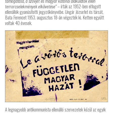
támogatása, a szovjet és magyar katonai alakulatok ellen
– írták az 1952-ben elfogott
terrorcselekmények elkövetése”
ellenállók gyanúsítotti jegyzőkönyvébe. Ungár Józsefet és társát,
Bata Ferencet 1953. augusztus 18-án végezték ki. Ketten együtt
voltak 40 évesek.
A legnagyobb antikommunista ellenálló szervezetek közül az egyik