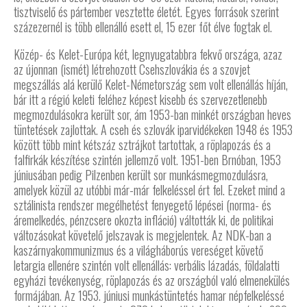
tisztviselő és pártember vesztette életét. Egyes források szerint
százezernél is több ellenálló esett el, 15 ezer főt élve fogtak el.
Közép- és Kelet-Európa két, legnyugatabbra fekvő országa, azaz
az újonnan (ismét) létrehozott Csehszlovákia és a szovjet
megszállás alá kerülő Kelet-Németország sem volt ellenállás híján,
bár itt a régió keleti feléhez képest kisebb és szervezetlenebb
megmozdulásokra került sor, ám 1953-ban minkét országban heves
tüntetések zajlottak. A cseh és szlovák iparvidékeken 1948 és 1953
között több mint kétszáz sztrájkot tartottak, a röplapozás és a
falfirkák készítése szintén jellemző volt. 1951-ben Brnóban, 1953
júniusában pedig Pilzenben került sor munkásmegmozdulásra,
amelyek közül az utóbbi már-már felkeléssel ért fel. Ezeket mind a
sztálinista rendszer megélhetést fenyegető lépései (norma- és
áremelkedés, pénzcsere okozta infláció) váltották ki, de politikai
változásokat követelő jelszavak is megjelentek. Az NDK-ban a
kaszárnyakommunizmus és a világháborús vereséget követő
letargia ellenére szintén volt ellenállás: verbális lázadás, földalatti
egyházi tevékenység, röplapozás és az országból való elmenekülés
formájában. Az 1953. júniusi munkástüntetés hamar népfelkeléssé