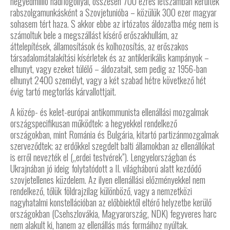
negyedmillió hadifogollyal, összesen 700 ezres létszámban kerültek
rabszolgamunkásként a Szovjetunióba – közülük 300 ezer magyar
sohasem tért haza. S akkor ebbe az irtózatos áldozatba még nem is
számoltuk bele a megszállást kísérő erőszakhullám, az
áttelepítések, államosítások és kolhozosítás, az erőszakos
társadalomátalakítási kísérletek és az antiklerikális kampányok –
elhunyt, vagy ezeket túlélő – áldozatait, sem pedig az 1956-ban
elhunyt 2400 személyt, vagy a két szabad hétre következő hét
évig tartó megtorlás kárvallottjait.
A közép- és kelet-európai antikommunista ellenállási mozgalmak
országspecifikusan működtek: a hegyekkel rendelkező
országokban, mint Románia és Bulgária, kitartó partizánmozgalmak
szerveződtek; az erdőkkel szegdelt balti államokban az ellenállókat
is erről nevezték el („erdei testvérek”). Lengyelországban és
Ukrajnában jó ideig folytatódott a II. világháború alatt kezdődő
szovjetellenes küzdelem. Az ilyen ellenállási előzményekkel nem
rendelkező, tőlük földrajzilag különböző, vagy a nemzetközi
nagyhatalmi konstellációban az előbbiektől eltérő helyzetbe kerülő
országokban (Csehszlovákia, Magyarország, NDK) fegyveres harc
nem alakult ki, hanem az ellenállás más formáihoz nyúltak.