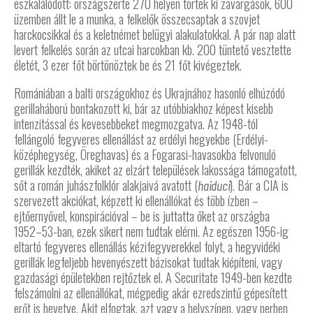
eszkalálódott: országszerte 270 helyen törtek ki zavargások, 600
üzemben állt le a munka, a felkelők összecsaptak a szovjet
harckocsikkal és a keletnémet belügyi alakulatokkal. A pár nap alatt
levert felkelés során az utcai harcokban kb. 200 tüntető vesztette
életét, 3 ezer főt börtönöztek be és 21 főt kivégeztek.
Romániában a balti országokhoz és Ukrajnához hasonló elhúzódó
gerillaháború bontakozott ki, bár az utóbbiakhoz képest kisebb
intenzitással és kevesebbeket megmozgatva. Az 1948-tól
fellángoló fegyveres ellenállást az erdélyi hegyekbe (Erdélyi-
középhegység, Öreghavas) és a Fogarasi-havasokba felvonuló
gerillák kezdték, akiket az elzárt települések lakossága támogatott,
sőt a román juhászfolklór alakjaivá avatott (
). Bár a CIA is
haiduci
szervezett akciókat, képzett ki ellenállókat és több ízben –
ejtőernyővel, konspirációval – be is juttatta őket az országba
1952–53-ban, ezek sikert nem tudtak elérni. Az egészen 1956-ig
eltartó fegyveres ellenállás kézifegyverekkel folyt, a hegyvidéki
gerillák legfeljebb hevenyészett bázisokat tudtak kiépíteni, vagy
gazdasági épületekben rejtőztek el. A Securitate 1949-ben kezdte
felszámolni az ellenállókat, mégpedig akár ezredszintű gépesített
erőt is bevetve. Akit elfogtak, azt vagy a helyszínen, vagy perben