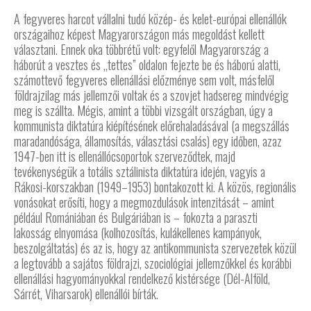
A fegyveres harcot vállalni tudó közép- és kelet-európai ellenállók
országaihoz képest Magyarországon más megoldást kellett
választani. Ennek oka többrétű volt: egyfelől Magyarország a
háborút a vesztes és „tettes” oldalon fejezte be és háború alatti,
számottevő fegyveres ellenállási előzménye sem volt, másfelől
földrajzilag más jellemzői voltak és a szovjet hadsereg mindvégig
meg is szállta. Mégis, amint a többi vizsgált országban, úgy a
kommunista diktatúra kiépítésének előrehaladásával (a megszállás
maradandósága, államosítás, választási csalás) egy időben, azaz
1947-ben itt is ellenállócsoportok szerveződtek, majd
tevékenységük a totális sztálinista diktatúra idején, vagyis a
Rákosi-korszakban (1949–1953) bontakozott ki. A közös, regionális
vonásokat erősíti, hogy a megmozdulások intenzitását – amint
például Romániában és Bulgáriában is – fokozta a paraszti
lakosság elnyomása (kolhozosítás, kulákellenes kampányok,
beszolgáltatás) és az is, hogy az antikommunista szervezetek közül
a legtovább a sajátos földrajzi, szociológiai jellemzőkkel és korábbi
ellenállási hagyományokkal rendelkező kistérsége (Dél-Alföld,
Sárrét, Viharsarok) ellenállói bírták.