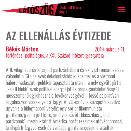
Látószög
Tovább a tartalomhoz
Ugrás a lábléchez
blog
Schmidt Mária
blogja
AZ ELLENÁLLÁS ÉVTIZEDE
Békés Márton
2019. március 11.
történész–politológus, a XXI. Század Intézet igazgatója
A II. világháborús kiterjedt partizánháború és szovjet romantizálása,
valamint a ’60-as évek dekolonizációs küzdelmei és a vietnami
háború hadászati–politikai tapasztalata után – amely együtt járt a
„keleti blokk” ezek politikai energiáját és propagandalehetőségét
messzemenőkig kihasználó tevékenységével – kissé pejoratívan
fogalmazva: visszanyalt a fagyi. A ’70-es évek közepétől kezdve
ugyanis a hidegháború végéig egy sor antikommunista
gerillamozgalom jött létre, amelyek között klasszikus „fehér
partizánok”, megbuktatott Amerika-barát rezsimek utóvédharcosai,
királypárti fegyveresek és vallásos gerillaharcosok is akadtak