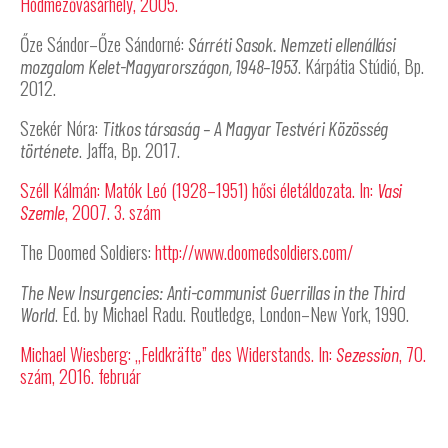
Hódmezővásárhely, 2005.
Őze Sándor–Őze Sándorné:
Sárréti Sasok. Nemzeti ellenállási
. Kárpátia Stúdió, Bp.
mozgalom Kelet-Magyarországon, 1948–1953
2012.
Szekér Nóra:
Titkos társaság – A Magyar Testvéri Közösség
. Jaffa, Bp. 2017.
története
Széll Kálmán: Matók Leó (1928–1951) hősi életáldozata. In:
Vasi
, 2007. 3. szám
Szemle
The Doomed Soldiers:
http://www.doomedsoldiers.com/
The New Insurgencies: Anti-communist Guerrillas in the Third
. Ed. by Michael Radu. Routledge, London–New York, 1990.
World
Michael Wiesberg: „Feldkräfte” des Widerstands. In:
, 70.
Sezession
szám, 2016. február