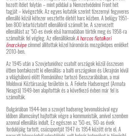
hozott ítélet folytán – mint például a Nemzetvédelmi Front hét
tagját – kivégezték. Az egyes kutatók szerint tízezernyi fegyveres
ellenálló közül kétezer vesztette életét harc közben. A belügy 1951-
ben 800 letartóztatott ellenállóról számolt be. A szervezett
ellenállást az ’50-es évek első harmadában törték meg és 1958-ra
számolták fel végleg. Az ellenállóknak
A harcos fiatalkori
címmel állítottak közel háromórás mozgóképes emléket
önarcképe
2010-ben.
Az 1945 után a Szovjetunióhoz csatolt országok közül összesen
ötben bontakozott ki ellenállás: a balti országokon és Ukrajnán kívül
a világháború előtt Romániához tartozó Besszarábiában, a mai
Moldovai Köztársaság területén is. A Fekete Hadsereget (Armata
Neagră) 1949-ben alapították és a következő évben már fel is
számolták.
Bulgáriában 1944-ben a szovjet hadsereg bevonulásával egy
időben államcsínyt hajtottak végre a kommunisták, amivel szemben
azonnal ellenállás indult. Ez egészen az ’50-es, ’60-as évek
fordulójáig tartott, csúcspontját 1947 és 1954 között érte el. A
paraszti lakosságból rekrutálódó, volt bolgár katonákat is tömörítő,