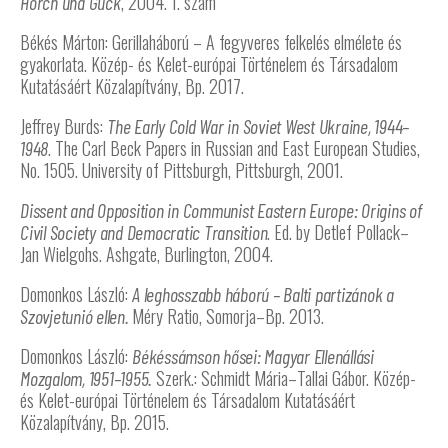
, 2004. 1. szám
Horch und Guck
Békés Márton: Gerillaháború – A fegyveres felkelés elmélete és
gyakorlata. Közép- és Kelet-európai Történelem és Társadalom
Kutatásáért Közalapítvány, Bp. 2017.
Jeffrey Burds:
The Early Cold War in Soviet West Ukraine, 1944–
. The Carl Beck Papers in Russian and East European Studies,
1948
No. 1505. University of Pittsburgh, Pittsburgh, 2001.
Dissent and Opposition in Communist Eastern Europe: Origins of
. Ed. by Detlef Pollack–
Civil Society and Democratic Transition
Jan Wielgohs. Ashgate, Burlington, 2004.
Domonkos László:
A leghosszabb háború – Balti partizánok a
Méry Ratio, Somorja–Bp. 2013.
Szovjetunió ellen.
Domonkos László:
Békéssámson hősei: Magyar Ellenállási
Szerk.: Schmidt Mária–Tallai Gábor. Közép-
Mozgalom, 1951–1955.
és Kelet-európai Történelem és Társadalom Kutatásáért
Közalapítvány, Bp. 2015.