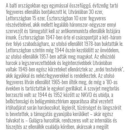
A balti országokban egy egymással összefüggő, évtizedig tartó
fegyveres ellenállás bontakozott ki, Litvániában 30 ezer,
Lettországban 15 ezer, Észtországban 10 ezer fegyveres
részévételével, akik mellett legalább háromszor-négyszer ennyi
szervezőt és támogatót kell az antikommunista ellenállók listájára
írnunk. Észtországban 1947-ben érte el csúcspontját a két–három
éve folyó szabadságharc, az utolsó ellenállót 1978-ban buktatták le.
Lettországban szintén még 1944 őszén kezdődött az önvédelem,
az utolsó ellenállók 1957-ben adták meg magukat. Az elhúzódó
harcok a legszervezettebbek és legintenzívebbek Litvániában
voltak: 1949-ben egész körzeteket ellenőriztek az „erdei testvérek”,
akik ágyúkkal és nehézfegyverekkel is rendelkeztek. Az utolsó
fegyveres litván ellenállót 1965-ben ölték meg, de még a ’80-as
években is tartóztattak le egykori gerillákat. A szovjet megtorlás
borzasztó volt: az 1944 és 1952 között az NKVD és utódja, a
belbiztonsági és belügyminisztérium apparátusa által vezetett
írtóhadjárat során harckocsikat, légierőt, tüzérséget és lángszórót
is bevetettek, a támogatás gyanújába kerülőket – akár egész
falvakat is – Gulágra hurcolták, rendszeres volt az internálás és
túszejtés az ellenállók családja körében, akárcsak a megölt