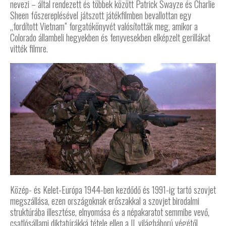
nevezi – által rendezett és többek között Patrick Swayze és Charlie
Sheen főszereplésével játszott játékfilmben bevallottan egy
„fordított Vietnam” forgatókönyvét valósították meg, amikor a
Colorado állambeli hegyekben és fenyvesekben elképzelt gerillákat
vitték filmre.
Közép- és Kelet-Európa 1944-ben kezdődő és 1991-ig tartó szovjet
megszállása, ezen országoknak erőszakkal a szovjet birodalmi
struktúrába illesztése, elnyomása és a népakaratot semmibe vevő,
csatlósállami diktatúrákká tétele ellen a II. világháború végétől