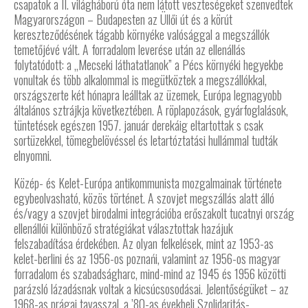
csapatok a II. világháború óta nem látott veszteségeket szenvedtek
Magyarországon – Budapesten az Üllői út és a körút
kereszteződésének tágabb környéke valósággal a megszállók
temetőjévé vált. A forradalom leverése után az ellenállás
folytatódott: a „Mecseki láthatatlanok” a Pécs környéki hegyekbe
vonultak és több alkalommal is megütköztek a megszállókkal,
országszerte két hónapra leálltak az üzemek, Európa legnagyobb
általános sztrájkja következtében. A röplapozások, gyárfoglalások,
tüntetések egészen 1957. január derekáig eltartottak s csak
sortüzekkel, tömegbelövéssel és letartóztatási hullámmal tudták
elnyomni.
Közép- és Kelet-Európa antikommunista mozgalmainak története
egybeolvasható, közös történet. A szovjet megszállás alatt álló
és/vagy a szovjet birodalmi integrációba erőszakolt tucatnyi ország
ellenállói különböző stratégiákat választottak hazájuk
felszabadítása érdekében. Az olyan felkelések, mint az 1953-as
kelet-berlini és az 1956-os poznańi, valamint az 1956-os magyar
forradalom és szabadságharc, mind-mind az 1945 és 1956 közötti
parázsló lázadásnak voltak a kicsúcsosodásai. Jelentőségüket – az
1968-as prágai tavasszal, a ’80-as évekbeli Szolidaritás-