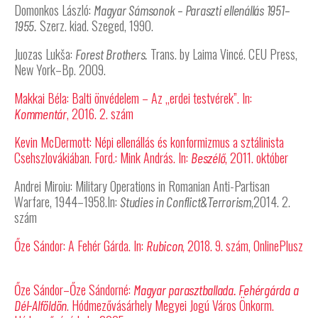
Domonkos László:
Magyar Sámsonok – Paraszti ellenállás 1951–
Szerz. kiad. Szeged, 1990.
1955.
Juozas Lukša:
Trans. by Laima Vincé. CEU Press,
Forest Brothers.
New York–Bp. 2009.
Makkai Béla: Balti önvédelem – Az „erdei testvérek”. In:
, 2016. 2. szám
Kommentár
Kevin McDermott: Népi ellenállás és konformizmus a sztálinista
Csehszlovákiában. Ford.: Mink András. In:
, 2011. október
Beszélő
Andrei Miroiu: Military Operations in Romanian Anti-Partisan
Warfare, 1944–1958.In:
,2014. 2.
Studies in Conflict&Terrorism
szám
Őze Sándor: A Fehér Gárda. In:
, 2018. 9. szám, OnlinePlusz
Rubicon
Őze Sándor–Őze Sándorné:
Magyar parasztballada. Fehérgárda a
. Hódmezővásárhely Megyei Jogú Város Önkorm.
Dél-Alföldön