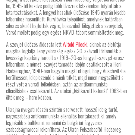
be, 1945-től kezdve pedig több tízezres létszámban folytatták a
letartóztatásokat. A lengyel hazafiak üldözése 1945 nyarán kisebb
háborúhoz hasonlított: Kuryłówka települést, amelynek határában
sikeres akciót hajtottak végre, bosszúból fölégették a szovjetek,
Varsó mellett pedig egy egész NKVD-tábort semmisítettek meg.
A szovjet üldözés áldozata lett
Witold Pilecki
, akinek az életútja
magába foglalja Lengyelország egész 20. századi történetét: a
lovassági kapitány harcolt az 1919–20-as lengyel–szovjet-orosz
háborúban, a német–szovjet támadás idején csatlakozott a Honi
Hadsereghez, 1940-ben hagyta magát elfogni, hogy Auschwitzba
kerülhessen, leleplezendő a nácik titkát, majd innen megszökött s
részt vett a varsói felkelésben, aztán az antikommunista
ellenálláshoz csatlakozott. Az utolsó „kiátkozott katonát” 1963-ban
ölték meg – harc közben.
Ukrajna nyugati részén szintén szervezett, hosszú ideig tartó,
nagyszabású antikommunista ellenállás bontakozott ki, amely
leginkább a baltikumi, romániai és bulgáriai fegyveres
szabadságharccal rokonítható. Az Ukrán Felszabadító Hadsereg