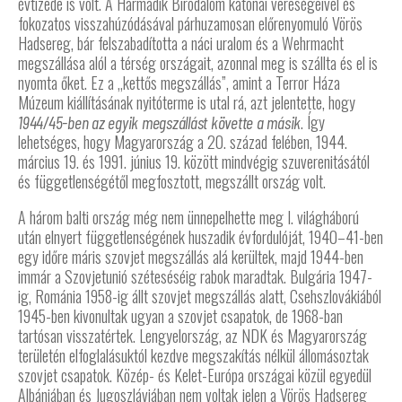
évtizede is volt. A Harmadik Birodalom katonai vereségeivel és
fokozatos visszahúzódásával párhuzamosan előrenyomuló Vörös
Hadsereg, bár felszabadította a náci uralom és a Wehrmacht
megszállása alól a térség országait, azonnal meg is szállta és el is
nyomta őket. Ez a „kettős megszállás”, amint a Terror Háza
Múzeum kiállításának nyitóterme is utal rá, azt jelentette, hogy
. Így
1944/45-ben az egyik megszállást követte a másik
lehetséges, hogy Magyarország a 20. század felében, 1944.
március 19. és 1991. június 19. között mindvégig szuverenitásától
és függetlenségétől megfosztott, megszállt ország volt.
A három balti ország még nem ünnepelhette meg I. világháború
után elnyert függetlenségének huszadik évfordulóját, 1940–41-ben
egy időre máris szovjet megszállás alá kerültek, majd 1944-ben
immár a Szovjetunió széteséséig rabok maradtak. Bulgária 1947-
ig, Románia 1958-ig állt szovjet megszállás alatt, Csehszlovákiából
1945-ben kivonultak ugyan a szovjet csapatok, de 1968-ban
tartósan visszatértek. Lengyelország, az NDK és Magyarország
területén elfoglalásuktól kezdve megszakítás nélkül állomásoztak
szovjet csapatok. Közép- és Kelet-Európa országai közül egyedül
Albániában és Jugoszláviában nem voltak jelen a Vörös Hadsereg