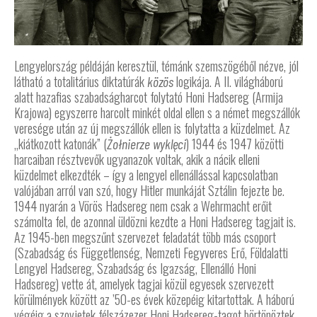
Lengyelország példáján keresztül, témánk szemszögéből nézve, jól
látható a totalitárius diktatúrák
logikája. A II. világháború
közös
alatt hazafias szabadságharcot folytató Honi Hadsereg (Armija
Krajowa) egyszerre harcolt minkét oldal ellen s a német megszállók
veresége után az új megszállók ellen is folytatta a küzdelmet. Az
„kiátkozott katonák” (
) 1944 és 1947 közötti
Żołnierze wyklęci
harcaiban résztvevők ugyanazok voltak, akik a nácik elleni
küzdelmet elkezdték – így a lengyel ellenállással kapcsolatban
valójában arról van szó, hogy Hitler munkáját Sztálin fejezte be.
1944 nyarán a Vörös Hadsereg nem csak a Wehrmacht erőit
számolta fel, de azonnal üldözni kezdte a Honi Hadsereg tagjait is.
Az 1945-ben megszűnt szervezet feladatát több más csoport
(Szabadság és Függetlenség, Nemzeti Fegyveres Erő, Földalatti
Lengyel Hadsereg, Szabadság és Igazság, Ellenálló Honi
Hadsereg) vette át, amelyek tagjai közül egyesek szervezett
körülmények között az ’50-es évek közepéig kitartottak. A háború
végéig a szovjetek félszázezer Honi Hadsereg-tagot börtönöztek