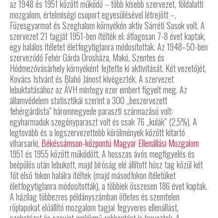
az 1948 és 1951 között működő – több kisebb szervezet, földalatti
mozgalom, értelmiségi csoport egyesülésével létrejött –,
Füzesgyarmat és Szeghalom környékén aktív Sárréti Sasok volt. A
szervezet 21 tagját 1951-ben ítélték el; átlagosan 7-8 évet kaptak,
egy halálos ítéletet életfogytiglanra módosítottak. Az 1948–50-ben
szerveződő Fehér Gárda Orosháza, Makó, Szentes és
Hódmezővásárhely környéként fejtette ki aktivitását. Két vezetőjét,
Kovács Istvánt és Blahó Jánost kivégezték. A szervezet
lebuktatásához az ÁVH mintegy ezer embert figyelt meg. Az
államvédelem statisztikái szerint a 300 „beszervezett
fehérgárdista” háromnegyede paraszti származású volt:
egyharmaduk szegényparaszt volt és csak 76 „kulák” (2,5%). A
legtovább és a legszervezettebb körülmények között kitartó
viharsarki,
Békéssámson-központú Magyar Ellenállási Mozgalom
1951 és 1955 között működött. A hosszas ávós megfigyelés és
beépülés után lebukott, majd bíróság elé állított húsz tag közül két
főt első fokon halálra ítéltek (majd másodfokon ítéletüket
életfogytiglanra módosították), a többiek összesen 186 évet kaptak.
A házilag többezres példányszámban ötletes és szemtelen
röplapokat előállító mozgalom tagjai fegyveres ellenállást,