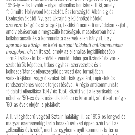
1956-ig – és tovább – olyan ellenállás bontakozott ki, amely
felülmúlta Hollywood képzeletét. Észtországtól Albániáig és
Csehszlovákiától Nyugat-Ukrajnáig különböző hőfokú,
szervezettségű és stratégiájú, taktikájú nemzeti önvédelem zajlott,
amely elsősorban a megszálló hatóságok, másodsorban helyi
kollaboránsaik és a kommunista szervek ellen irányult. Egy
sporadikus közép- és kelet-európai földalatti antikommunista
van itt szó, amely az ellenállás legkülönbözőbb
mozgalomról
formáit választotta: erdőkbe vonuló „fehér partizánok” és városi
szabotőrök képében, titkos egyházi szervezetek és a
kolhozosításnak ellenszegülő paraszti dac formájában,
vadsztrájkként vagy éjszakai falfirkák gyanánt, röpiratok és
rendszerellenes viccek terjesztésével. A régió antikommunista
földalatti ellenállása 1947 és 1956 között volt a legerősebb, de
néhol az ’50-es évek második felében is kitartott, sőt itt-ott még a
’60-as évek elején is pislákolt.
A II. világháború végétől Sztálin haláláig, ill. az 1956-os lengyel és
magyar eseményekig tartó hosszú évtized éppen azért volt az
„ellenállás évtizede”, mert ez egyben a nyílt kommunista terror