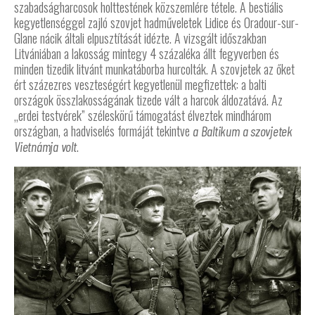
szabadságharcosok holttestének közszemlére tétele. A bestiális
kegyetlenséggel zajló szovjet hadműveletek Lidice és Oradour-sur-
Glane nácik általi elpusztítását idézte. A vizsgált időszakban
Litvániában a lakosság mintegy 4 százaléka állt fegyverben és
minden tizedik litvánt munkatáborba hurcolták. A szovjetek az őket
ért százezres veszteségért kegyetlenül megfizettek: a balti
országok összlakosságának tizede vált a harcok áldozatává. Az
„erdei testvérek” széleskörű támogatást élveztek mindhárom
országban, a hadviselés formáját tekintve
a Baltikum
a szovjetek
.
Vietnámja volt