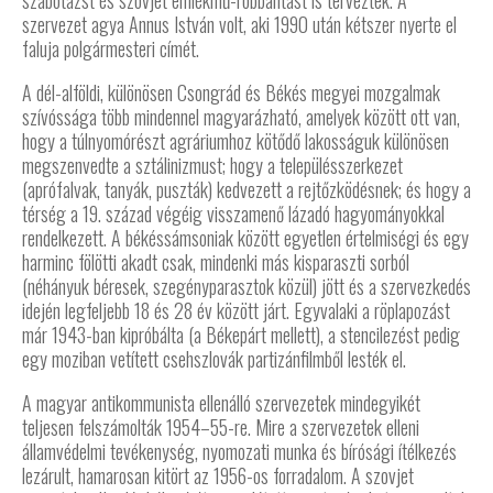
szabotázst és szovjet emlékmű-robbantást is terveztek. A
szervezet agya Annus István volt, aki 1990 után kétszer nyerte el
faluja polgármesteri címét.
A dél-alföldi, különösen Csongrád és Békés megyei mozgalmak
szívóssága több mindennel magyarázható, amelyek között ott van,
hogy a túlnyomórészt agráriumhoz kötődő lakosságuk különösen
megszenvedte a sztálinizmust; hogy a településszerkezet
(aprófalvak, tanyák, puszták) kedvezett a rejtőzködésnek; és hogy a
térség a 19. század végéig visszamenő lázadó hagyományokkal
rendelkezett. A békéssámsoniak között egyetlen értelmiségi és egy
harminc fölötti akadt csak, mindenki más kisparaszti sorból
(néhányuk béresek, szegényparasztok közül) jött és a szervezkedés
idején legfeljebb 18 és 28 év között járt. Egyvalaki a röplapozást
már 1943-ban kipróbálta (a Békepárt mellett), a stencilezést pedig
egy moziban vetített csehszlovák partizánfilmből lesték el.
A magyar antikommunista ellenálló szervezetek mindegyikét
teljesen felszámolták 1954–55-re. Mire a szervezetek elleni
államvédelmi tevékenység, nyomozati munka és bírósági ítélkezés
lezárult, hamarosan kitört az 1956-os forradalom. A szovjet