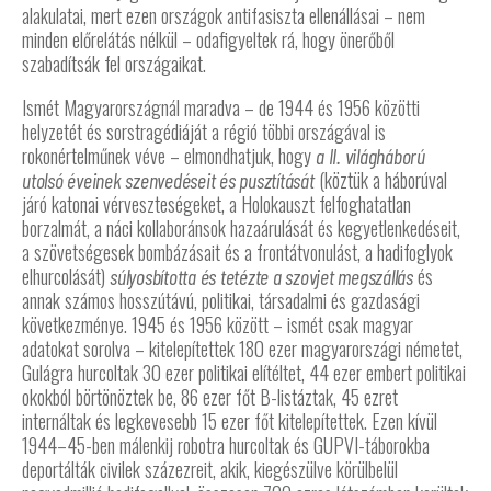
alakulatai, mert ezen országok antifasiszta ellenállásai – nem
minden előrelátás nélkül – odafigyeltek rá, hogy önerőből
szabadítsák fel országaikat.
Ismét Magyarországnál maradva – de 1944 és 1956 közötti
helyzetét és sorstragédiáját a régió többi országával is
rokonértelműnek véve – elmondhatjuk, hogy
a II. világháború
(köztük a háborúval
utolsó éveinek szenvedéseit és pusztítását
járó katonai vérveszteségeket, a Holokauszt felfoghatatlan
borzalmát, a náci kollaboránsok hazaárulását és kegyetlenkedéseit,
a szövetségesek bombázásait és a frontátvonulást, a hadifoglyok
elhurcolását)
és
súlyosbította és tetézte a szovjet megszállás
annak számos hosszútávú, politikai, társadalmi és gazdasági
következménye. 1945 és 1956 között – ismét csak magyar
adatokat sorolva – kitelepítettek 180 ezer magyarországi németet,
Gulágra hurcoltak 30 ezer politikai elítéltet, 44 ezer embert politikai
okokból börtönöztek be, 86 ezer főt B-listáztak, 45 ezret
internáltak és legkevesebb 15 ezer főt kitelepítettek. Ezen kívül
1944–45-ben málenkij robotra hurcoltak és GUPVI-táborokba
deportálták civilek százezreit, akik, kiegészülve körülbelül