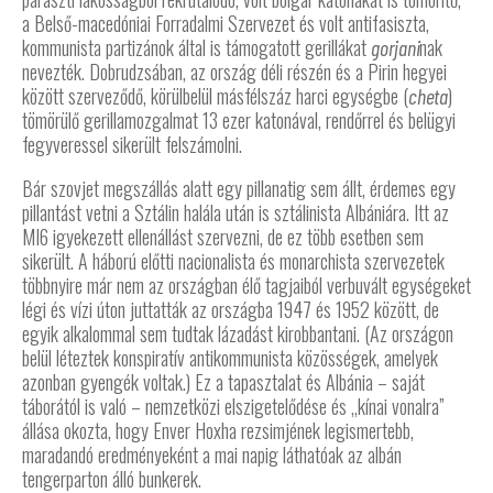
a Belső-macedóniai Forradalmi Szervezet és volt antifasiszta,
kommunista partizánok által is támogatott gerillákat
nak
gorjani
nevezték. Dobrudzsában, az ország déli részén és a Pirin hegyei
között szerveződő, körülbelül másfélszáz harci egységbe (
)
cheta
tömörülő gerillamozgalmat 13 ezer katonával, rendőrrel és belügyi
fegyveressel sikerült felszámolni.
Bár szovjet megszállás alatt egy pillanatig sem állt, érdemes egy
pillantást vetni a Sztálin halála után is sztálinista Albániára. Itt az
MI6 igyekezett ellenállást szervezni, de ez több esetben sem
sikerült. A háború előtti nacionalista és monarchista szervezetek
többnyire már nem az országban élő tagjaiból verbuvált egységeket
légi és vízi úton juttatták az országba 1947 és 1952 között, de
egyik alkalommal sem tudtak lázadást kirobbantani. (Az országon
belül léteztek konspiratív antikommunista közösségek, amelyek
azonban gyengék voltak.) Ez a tapasztalat és Albánia – saját
táborától is való – nemzetközi elszigetelődése és „kínai vonalra”
állása okozta, hogy Enver Hoxha rezsimjének legismertebb,
maradandó eredményeként a mai napig láthatóak az albán
tengerparton álló bunkerek.