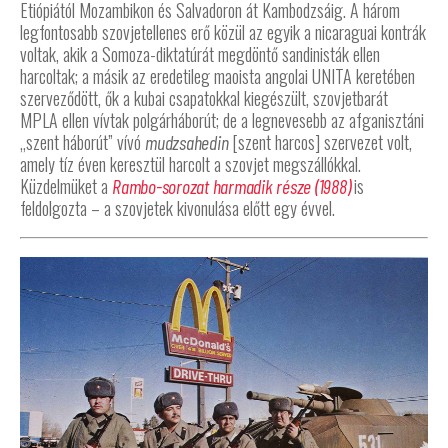
Etiópiától Mozambikon és Salvadoron át Kambodzsáig. A három
legfontosabb szovjetellenes erő közül az egyik a nicaraguai kontrák
voltak, akik a Somoza-diktatúrát megdöntő sandinisták ellen
harcoltak; a másik az eredetileg maoista angolai UNITA keretében
szerveződött, ők a kubai csapatokkal kiegészült, szovjetbarát
MPLA ellen vívtak polgárháborút; de a legnevesebb az afganisztáni
„szent háborút” vívó
[szent harcos] szervezet volt,
mudzsahedin
amely tíz éven keresztül harcolt a szovjet megszállókkal.
Küzdelmüket a
is
Rambo-sorozat harmadik része (1988)
feldolgozta – a szovjetek kivonulása előtt egy évvel.