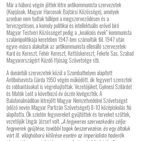
Már a háború végén jöttek létre antikommunista szervezetek
(Kopjások, Magyar Harcosok Bajtársi Közössége), amelyek
azonban nem tudtak túllépni a megszerveződésen és a
tervezgetésen, a komoly politikai és intellektuális erővel bíró
Magyar Testvéri Közösséget pedig a „koalíciós évek” kommunista
szalámipolitikája keretében 1947-ben számolták föl. 1947 után
egyre-másra alakultak az antikommunista ellenálló szervezetek:
Kard és Kereszt, Fehér Kereszt, Kettőskereszt, Fekete Sas, Szabad
Magyarországért Küzdő Ifjúság Szövetsége stb.
A dunántúli szervezetek közül a Szombathelyen alapított
Antibolsevista Gárda 1950 végén működött, ők fegyvert szereztek
és robbantásokat is végrehajtottak. Vezetőjüket, Gyimesi Szilárdot
és Matók Leót a következő év őszén kivégezték. A
Balatonalmádiban létrejött Magyar Nemzetvédelmi Szövetséget
(előző nevén Magyar Partizán Szövetséget) 8-10 középiskolás fiú
alapította. Ők szintén fegyvereket gyűjtöttek és terveket szőttek,
vezetőjük Ungár József volt.
„A fegyveres szervezkedés célja:
fegyverek gyűjtése, további tagok beszervezése, és egy általuk
várt III. világháború kitörése esetén az imperialista haderők