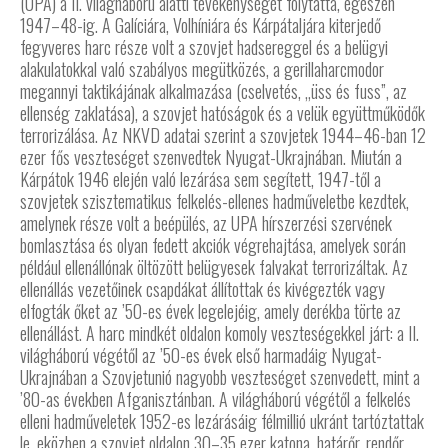
(UPA) a II. világháború alatti tevékenységét folytatta, egészen
1947–48-ig. A Galíciára, Volhíniára és Kárpátaljára kiterjedő
fegyveres harc része volt a szovjet hadsereggel és a belügyi
alakulatokkal való szabályos megütközés, a gerillaharcmodor
megannyi taktikájának alkalmazása (cselvetés, „üss és fuss”, az
ellenség zaklatása), a szovjet hatóságok és a velük együttműködők
terrorizálása. Az NKVD adatai szerint a szovjetek 1944–46-ban 12
ezer fős veszteséget szenvedtek Nyugat-Ukrajnában. Miután a
Kárpátok 1946 elején való lezárása sem segített, 1947-től a
szovjetek szisztematikus felkelés-ellenes hadműveletbe kezdtek,
amelynek része volt a beépülés, az UPA hírszerzési szervének
bomlasztása és olyan fedett akciók végrehajtása, amelyek során
például ellenállónak öltözött belügyesek falvakat terrorizáltak. Az
ellenállás vezetőinek csapdákat állítottak és kivégezték vagy
elfogták őket az ’50-es évek legelejéig, amely derékba törte az
ellenállást. A harc mindkét oldalon komoly veszteségekkel járt: a II.
világháború végétől az ’50-es évek első harmadáig Nyugat-
Ukrajnában a Szovjetunió nagyobb veszteséget szenvedett, mint a
’80-as években Afganisztánban. A világháború végétől a felkelés
elleni hadműveletek 1952-es lezárásáig félmillió ukránt tartóztattak
le, eközben a szovjet oldalon 30–35 ezer katona, határőr, rendőr,