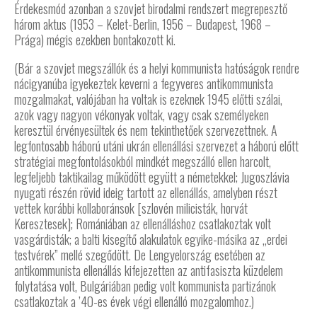
Érdekesmód azonban a szovjet birodalmi rendszert megrepesztő
három aktus (1953 – Kelet-Berlin, 1956 – Budapest, 1968 –
Prága) mégis ezekben bontakozott ki.
(Bár a szovjet megszállók és a helyi kommunista hatóságok rendre
nácigyanúba igyekeztek keverni a fegyveres antikommunista
mozgalmakat, valójában ha voltak is ezeknek 1945 előtti szálai,
azok vagy nagyon vékonyak voltak, vagy csak személyeken
keresztül érvényesültek és nem tekinthetőek szervezettnek. A
legfontosabb háború utáni ukrán ellenállási szervezet a háború előtt
stratégiai megfontolásokból mindkét megszálló ellen harcolt,
legfeljebb taktikailag működött együtt a németekkel; Jugoszlávia
nyugati részén rövid ideig tartott az ellenállás, amelyben részt
vettek korábbi kollaboránsok [szlovén milicisták, horvát
Keresztesek]; Romániában az ellenálláshoz csatlakoztak volt
vasgárdisták; a balti kisegítő alakulatok egyike-másika az „erdei
testvérek” mellé szegődött. De Lengyelország esetében az
antikommunista ellenállás kifejezetten az antifasiszta küzdelem
folytatása volt, Bulgáriában pedig volt kommunista partizánok
csatlakoztak a ’40-es évek végi ellenálló mozgalomhoz.)