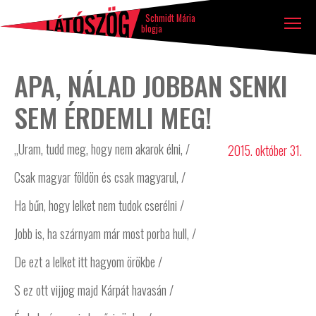
Látószög
Tovább a tartalomhoz
Ugrás a lábléchez
blog
Schmidt Mária
blogja
APA, NÁLAD JOBBAN SENKI
SEM ÉRDEMLI MEG!
„Uram, tudd meg, hogy nem akarok élni, /
2015. október 31.
Csak magyar földön és csak magyarul, /
Ha bűn, hogy lelket nem tudok cserélni /
Jobb is, ha szárnyam már most porba hull, /
De ezt a lelket itt hagyom örökbe /
S ez ott vijjog majd Kárpát havasán /