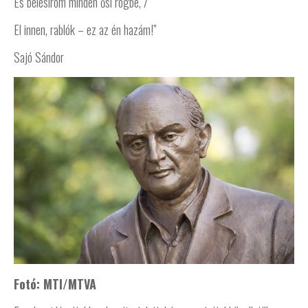
És belesírom minden ősi rögbe, /
El innen, rablók – ez az én hazám!”
Sajó Sándor
Fotó: MTI/MTVA