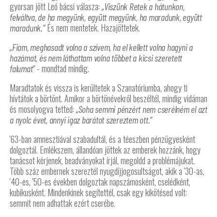
gyorsan jött Leó bácsi válasza:
„Viszünk Retek a hátunkon,
felváltva, de ha megyünk, együtt megyünk, ha maradunk, együtt
És nem mentetek. Hazajöttetek.
maradunk.”
„Fiam, meghasadt volna a szívem, ha el kellett volna hagyni a
hazámat, és nem láthattam volna többet a kicsi szeretett
- mondtad mindig.
falumat”
Maradtatok és vissza is kerültetek a Szanatóriumba, ahogy ti
hívtátok a börtönt. Amikor a börtönévekről beszéltél, mindig vidáman
és mosolyogva tetted:
„Soha semmi pénzért nem cserélném el azt
a nyolc évet, annyi igaz barátot szereztem ott.”
'63-ban amnesztiával szabadultál, és a téeszben pénzügyesként
dolgoztál. Emlékszem, állandóan jöttek az emberek hozzánk, hogy
tanácsot kérjenek, beadványokat írjál, megoldd a problémájukat.
Több száz embernek szereztél nyugdíjjogosultságot, akik a '30-as,
'40-es, '50-es években dolgoztak napszámosként, cselédként,
kubikusként. Mindenkinek segítettél, csak egy kikötésed volt:
semmit nem adhattak ezért cserébe.