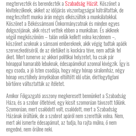
megtervezték és berendezték a
Szabadság Házát
. Köszönet a
kivitelezőknek, akiket az időjárás viszontagságai hátráltattak, de
megfeszített munka árán mégis elkészültek a munkálatokkal.
Köszönet a Békéssámsoni Önkormányzatnak és minden egyes
dolgozójának, akik részt vettek ebben a munkában. És akiknek
végül megköszönöm – talán velük kellett volna kezdenem –,
köszönet azoknak a sámsoni embereknek, akik végig tudtak apáék
szervezkedéséről, de az életüket is kockára téve, nem adták fel
őket. Mert ismerve az akkori politikai helyzetet, ha csak pár
hónappal hamarabb lebuknak, édesapámékat azonnal kivégzik. Így is
egy csoda, a jó Isten csodája, hogy négy hónap siralomház, négy
hónap vesztőhely árnyékában eltöltött idő után, életfogytiglani
börtönre változtatták az ítéletet.
Amikor Főigazgató asszony megkeresett bennünket a Szabadság
Háza, és a szobor ötletével, egy kicsit szomorúan távozott tőlünk.
Szomorúan, mert csalódott volt, csalódott, mert a Szabadság
Házának örültünk, de a szobrot apáról nem szerettük volna. Nem,
mert aki ismerte édesapámat, az tudja, ha rajta múlna, ő nem
engedné, nem örülne neki.