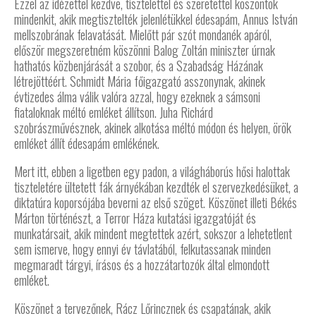
Ezzel az idézettel kezdve, tisztelettel és szeretettel köszöntök
mindenkit, akik megtisztelték jelenlétükkel édesapám, Annus István
mellszobrának felavatását. Mielőtt pár szót mondanék apáról,
először megszeretném köszönni Balog Zoltán miniszter úrnak
hathatós közbenjárását a szobor, és a Szabadság Házának
létrejöttéért. Schmidt Mária főigazgató asszonynak, akinek
évtizedes álma válik valóra azzal, hogy ezeknek a sámsoni
fiataloknak méltó emléket állítson. Juha Richárd
szobrászművésznek, akinek alkotása méltó módon és helyen, örök
emléket állít édesapám emlékének.
Mert itt, ebben a ligetben egy padon, a világháborús hősi halottak
tiszteletére ültetett fák árnyékában kezdték el szervezkedésüket, a
diktatúra koporsójába beverni az első szöget. Köszönet illeti Békés
Márton történészt, a Terror Háza kutatási igazgatóját és
munkatársait, akik mindent megtettek azért, sokszor a lehetetlent
sem ismerve, hogy ennyi év távlatából, felkutassanak minden
megmaradt tárgyi, írásos és a hozzátartozók által elmondott
emléket.
Köszönet a tervezőnek, Rácz Lőrincznek és csapatának, akik