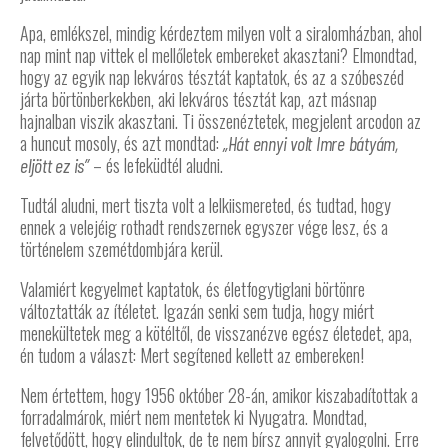
Apa, emlékszel, mindig kérdeztem milyen volt a siralomházban, ahol
nap mint nap vittek el mellőletek embereket akasztani? Elmondtad,
hogy az egyik nap lekváros tésztát kaptatok, és az a szóbeszéd
járta börtönberkekben, aki lekváros tésztát kap, azt másnap
hajnalban viszik akasztani. Ti összenéztetek, megjelent arcodon az
a huncut mosoly, és azt mondtad:
„Hát ennyi volt Imre bátyám,
– és lefeküdtél aludni.
eljött ez is”
Tudtál aludni, mert tiszta volt a lelkiismereted, és tudtad, hogy
ennek a velejéig rothadt rendszernek egyszer vége lesz, és a
történelem szemétdombjára kerül.
Valamiért kegyelmet kaptatok, és életfogytiglani börtönre
változtatták az ítéletet. Igazán senki sem tudja, hogy miért
menekültetek meg a kötéltől, de visszanézve egész életedet, apa,
én tudom a választ: Mert segítened kellett az embereken!
Nem értettem, hogy 1956 október 28-án, amikor kiszabadítottak a
forradalmárok, miért nem mentetek ki Nyugatra. Mondtad,
felvetődött, hogy elindultok, de te nem bírsz annyit gyalogolni. Erre