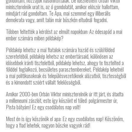
gondoltam, hozzájuk hasonlítottalak. De idézhetném Orbán Viktor
miniszterelnök urat is, az ő gondolatát, amikor először hallottam,
mindjárt rád gondoltam. Te Apa, mai szemmel egy illiberális
demokrata vagy, amit talán már büszkén eltudnál fogadni.
Többen feltették a kérdést az elmúlt napokban: Az édesapád a mai
ember számára miben példakép?
Példakép lehetsz a mai fiatalok számára hazád és szülőfölded
szeretetéből, példakép lehetsz az embertársaid, különösen az
idősebbek iránti tiszteletből, példakép lehetsz, ahogy te tisztelted a
földdel foglalkozó, becsületes parasztembereket. Példakép lehetnél
a mai politikusoknak és településvezetőknek alázatból, tisztességből
és a kimondott szóért vállalt felelősségből.
Amikor 2000-ben Orbán Viktor miniszterelnök úr itt járt, és átadta
a milleneumi zászlót, este így köszönt el tőled: polgármester úr,
Pista bátyám! Ez egy csodálatos nap volt!
Most én is így köszönök el apa: Ez egy csodálatos nap! Köszönöm,
hogy a fiad lehetek, nagyon büszke vagyok rád!