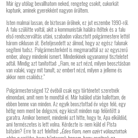
Már így utólag bevallhatom neked, rengeteg csokit, cukorkát
kaptunk, aminek gyerekként nagyon örültem.
Isten malmai lassan, de biztosan őrölnek, ez jut eszembe 1990-ről.
A falu szülötte voltál, akit a kommunisták halálra ítéltek és a falu
első rendszerváltás utáni, szabadon választott polgármestere lettél
három cikluson át. Beteljesedett az álmod, hogy az egész falunak
segíteni tudsz. Polgármesterként is megmaradtál az az egyszerű
ember, ahogy mindenki ismert. Mindenkinek ugyanannyi tiszteletet
adtál. Mindig azt tanítottad: „Fiam, ne azt nézd, milyen beosztásban
van valaki, vagy mit tanult, az embert nézd, milyen a jelleme és
akkor nem csalódsz.”
Polgármesterséged 12 évéből csak egy történetet szeretnék
elmondani, amit nem te mondtál el. Már halálod után hallottam, de
ebben benne van minden. Az egyik beosztottad év vége felé, egy
hétig nem ment be dolgozni, egy kicsit minden nap felöntött a
garatra. Amikor bement, mindenki azt hitte, hogy te, Apa elküldöd,
ami természetes is lett volna. Kérdezte is: nem küld el Pista
bátyám? Erre te azt felelted:
„Édes fiam, nem azért választottak
ebbe a székbe, hogy büntessek hanem, hogy segítsek az