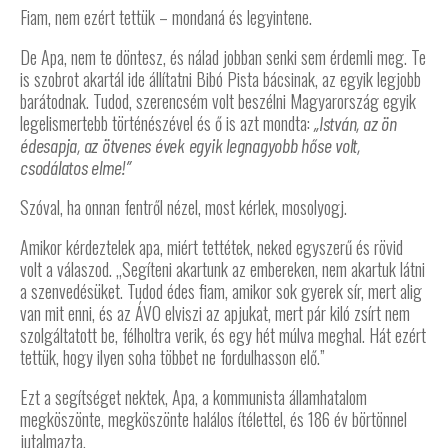
Fiam, nem ezért tettük – mondaná és legyintene.
De Apa, nem te döntesz, és nálad jobban senki sem érdemli meg. Te
is szobrot akartál ide állítatni Bibó Pista bácsinak, az egyik legjobb
barátodnak. Tudod, szerencsém volt beszélni Magyarország egyik
legelismertebb történészével és ő is azt mondta:
„István, az ön
édesapja, az ötvenes évek egyik legnagyobb hőse volt,
csodálatos elme!”
Szóval, ha onnan fentről nézel, most kérlek, mosolyogj.
Amikor kérdeztelek apa, miért tettétek, neked egyszerű és rövid
volt a válaszod. „Segíteni akartunk az embereken, nem akartuk látni
a szenvedésüket. Tudod édes fiam, amikor sok gyerek sír, mert alig
van mit enni, és az ÁVO elviszi az apjukat, mert pár kiló zsírt nem
szolgáltatott be, félholtra verik, és egy hét múlva meghal. Hát ezért
tettük, hogy ilyen soha többet ne fordulhasson elő.”
Ezt a segítséget nektek, Apa, a kommunista államhatalom
megköszönte, megköszönte halálos ítélettel, és 186 év börtönnel
jutalmazta.