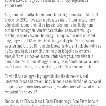
embereken.”
Apa, nem sokat láttalak szomorúnak, mindig optimistán tekintettél
jövőbe, de 2002 tavaszán a választás után, láttam rajtad, hogy
végtelenül szomorú voltál és igazán talán már a halálodig nem
tudtad ezt feldolgozni. Amiért harcoltatok, szenvedtetek, úgy
érezted, megint veszendőbe megy. Te sajnos már nem érhetted
meg, hogy a 2002-es kis pislákoló gyufalángból 2006 őszére
gyertyaláng lett, 2010-re pedig lobogó fáklya, ami belobbantotta az
egész országot, és remélhetően végleg kiégette az emberek
elméjéből azt a mocskos eszme iránti sóvárgást, ami ellen ti is
harcoltatok. 2011-ben lett egy remény, az új Alkotmánnyal, aminek
vezérfonala – Isten, haza, család –, amiért ti is szenvedtetek.
Te voltál Apa az egyik legnagyobb liberális demokrata, akit
ismertem. Most elképzelem, hogy húzod a szemöldököd és csóválod
a fejed:
„Édes Fiam, hogy képzeled, ezekhez hasonlítasz, akik ma
magukat így nevezik?”
Bocsánat, én Eötvös József, Deák Ferenc vagy Bibó Pista bácsira