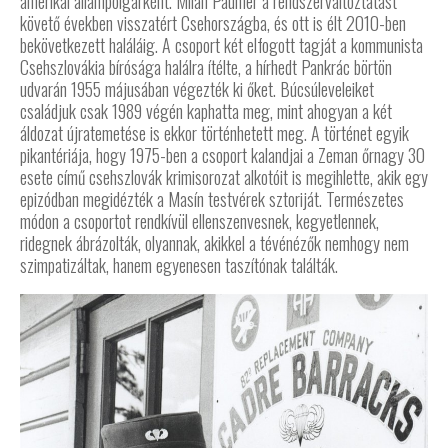
amerikai állampolgárként. Milan Paumer a rendszerváltoztatást
követő években visszatért Csehországba, és ott is élt 2010-ben
bekövetkezett haláláig. A csoport két elfogott tagját a kommunista
Csehszlovákia bírósága halálra ítélte, a hírhedt Pankrác börtön
udvarán 1955 májusában végezték ki őket. Búcsúleveleiket
családjuk csak 1989 végén kaphatta meg, mint ahogyan a két
áldozat újratemetése is ekkor történhetett meg. A történet egyik
pikantériája, hogy 1975-ben a csoport kalandjai a Zeman őrnagy 30
esete című csehszlovák krimisorozat alkotóit is megihlette, akik egy
epizódban megidézték a Masín testvérek sztoriját. Természetes
módon a csoportot rendkívül ellenszenvesnek, kegyetlennek,
ridegnek ábrázolták, olyannak, akikkel a tévénézők nemhogy nem
szimpatizáltak, hanem egyenesen taszítónak találták.