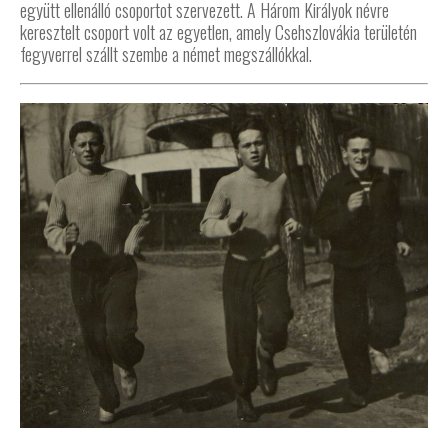
együtt ellenálló csoportot szervezett. A Három Királyok névre
keresztelt csoport volt az egyetlen, amely Csehszlovákia területén
fegyverrel szállt szembe a német megszállókkal.