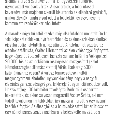
állomásra érve a szerelvényt már felfegyverzett rendőrök,
úgynevezett vopósok várták. A csoportnak, a többi utassal
keveredve, már majdnem sikerült kisurrannia az ellenőrző gyűrűből,
amikor Zbyněk Janata elsodródott a többiektől, és egyenesen a
kommunista rendőrök karjaiba futott.
A maradék négy fiú ettől kezdve még elszántabban menetelt Berlin
felé, káposztaföldeken, nyírfaerdőkben és szalmakazlakban aludtak,
éjszaka pedig folytatták nehéz útjukat. A keletnémet vezetés az
ortodox sztálinista, Walter Ulbricht-tal az élen valósággal őrjöngött:
hogy képes öt átkozott cseh fasiszta suhanc túljárni a Volkspolizei
20 000 fős és az időközben részlegesen mozgósított (Kelet-
Németországban állomásoztatott) Vörös Hadsereg 5000
katonájának az eszén? A válasz természetesen költői,
megmagyarázni lehetetlen, ugyanakkor tény, hogy a négy fiú
elszántsága, szabadságvágya, lelkiereje átlagon felülinek bizonyult.
Hozzávetőleg 100 kilométer távolságra Berlintől a csoportot
bekerítették, és ekkor súlyosan megsérült Václav Švéda, aki nem
tudott továbbmenni a többiekkel, így magára maradt, s egy nappal
később elfogták. Az éhségtől és a hajtóvadászattól kimerült csapat
egy német parasztgazda padlására is befészkelte magát, de a