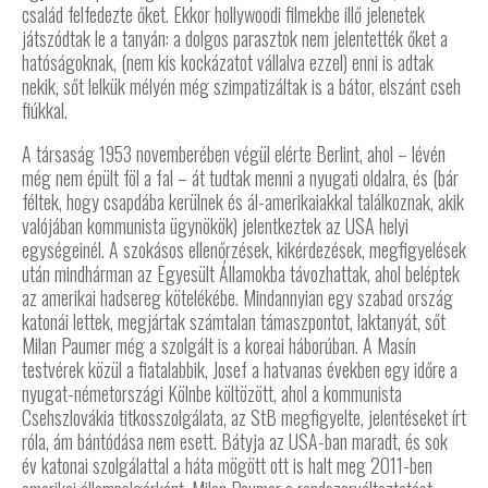
család felfedezte őket. Ekkor hollywoodi filmekbe illő jelenetek
játszódtak le a tanyán: a dolgos parasztok nem jelentették őket a
hatóságoknak, (nem kis kockázatot vállalva ezzel) enni is adtak
nekik, sőt lelkük mélyén még szimpatizáltak is a bátor, elszánt cseh
fiúkkal.
A társaság 1953 novemberében végül elérte Berlint, ahol – lévén
még nem épült föl a fal – át tudtak menni a nyugati oldalra, és (bár
féltek, hogy csapdába kerülnek és ál-amerikaiakkal találkoznak, akik
valójában kommunista ügynökök) jelentkeztek az USA helyi
egységeinél. A szokásos ellenőrzések, kikérdezések, megfigyelések
után mindhárman az Egyesült Államokba távozhattak, ahol beléptek
az amerikai hadsereg kötelékébe. Mindannyian egy szabad ország
katonái lettek, megjártak számtalan támaszpontot, laktanyát, sőt
Milan Paumer még a szolgált is a koreai háborúban. A Masín
testvérek közül a fiatalabbik, Josef a hatvanas években egy időre a
nyugat-németországi Kölnbe költözött, ahol a kommunista
Csehszlovákia titkosszolgálata, az StB megfigyelte, jelentéseket írt
róla, ám bántódása nem esett. Bátyja az USA-ban maradt, és sok
év katonai szolgálattal a háta mögött ott is halt meg 2011-ben