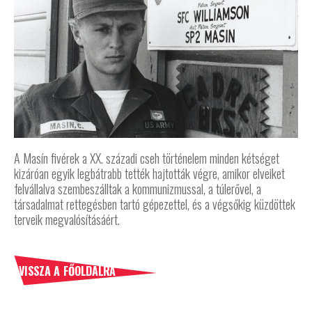
A Masín fivérek a XX. századi cseh történelem minden kétséget
kizáróan egyik legbátrabb tették hajtották végre, amikor elveiket
felvállalva szembeszálltak a kommunizmussal, a túlerővel, a
társadalmat rettegésben tartó gépezettel, és a végsőkig küzdöttek
terveik megvalósításáért.
VISSZA A FŐOLDALRA