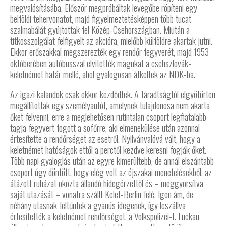
megvalósításába. Először megpróbáltak levegőbe röpíteni egy
belföldi tehervonatot, majd figyelmeztetésképpen több tucat
szalmabálát gyújtottak fel Közép-Csehországban. Miután a
titkosszolgálat felfigyelt az akcióra, mielőbb külföldre akartak jutni.
Ekkor erőszakkal megszerezték egy rendőr fegyverét, majd 1953
októberében autóbusszal elvitették magukat a csehszlovák-
keletnémet határ mellé, ahol gyalogosan átkeltek az NDK-ba.
Az igazi kalandok csak ekkor kezdődtek. A fáradtságtól elgyötörten
megállítottak egy személyautót, amelynek tulajdonosa nem akarta
őket felvenni, erre a meglehetősen rutintalan csoport legfiatalabb
tagja fegyvert fogott a sofőrre, aki elmenekülése után azonnal
értesítette a rendőrséget az esetről. Nyilvánvalóvá vált, hogy a
keletnémet hatóságok ettől a perctől kezdve keresni fogják őket.
Több napi gyaloglás után az egyre kimerültebb, de annál elszántabb
csoport úgy döntött, hogy elég volt az éjszakai menetelésekből, az
átázott ruházat okozta állandó hidegérzettől és – meggyorsítva
saját utazását – vonatra szállt Kelet-Berlin felé. Igen ám, de
néhány utasnak feltűntek a gyanús idegenek, így leszállva
értesítették a keletnémet rendőrséget, a Volkspolizei-t. Luckau