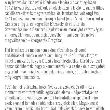
A nyilvánvalóan hiábavaló küzdelem ellenére a csapat egészen
1942-ig szervezett akciókat, amelyek közül a legfontosabb a titkos
rádióösszeköttetés megteremtése, és fenntartása volt Angliával.
1941 májusában azonban hármójuk közül Josef Mašín tábornokot a
Gestapo elfogta, és kegyetlen kínzásoknak vetette alá.
Szenvedéseinek a Reinhard Heydrich elleni merénylet vetett véget:
a megszálló német csapatok bosszúból – ami számára nyilván
megváltás volt – kivégezték Prágában.
Fiai természetes módon nem szimpatizáltak az elnyomó
diktatúrákkal, annak ellenére sem, hogy az 1945 utáni világ azt
hirdette magáról, hogy a létező világok legjobbika. Ctirád és Josef
hamar rádöbbentek, hogy a kommunisták – a csehek és a szovjetek
egyaránt – semmivel sem jobbak, mint a nácik, sőt több dologban
még kegyetlenebbek is.
1951-ben elhatározták, hogy Nyugatra szöknek és ott – ez a
momentum volt történetük legnaivabb eleme – tájékoztatják az
amerikaiakat a vasfüggönyön túli tarthatatlan állapotokról, mire
azok azonnal támadást intéznek a szovjetek ellen. Maguk mellé
véve három megbízható barátjukat, belevágtak a nagy terv mielőbbi