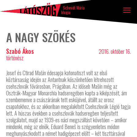
Látószög
Tovább a tartalomhoz
Ugrás a lábléchez
blog
Schmidt Mária
blogja
A NAGY SZÖKÉS
Szabó Ákos
2016. október 16.
történész
Josef és Ctirad Mašín édesapja katonatiszt volt az első
köztársaság idején az Antantnak köszönhetően létrehozott
csehszlovák fővárosban, Prágában. Az időseb Mašín még az
Osztrák-Magyar Monarchia hadseregében kapta a kiképzését, ám
szembemenve a császárának tett esküjével, átállt az orosz
csapatokhoz, és az akkoriban megalakított Csehszlovák Légió tagja
lett. A húszas években a csehszlovák hadseregben teljesített
szolgálatot, majd az 1939-es náci megszállást követően – amikor
mindenki, még az elnök, Eduard Beneš is szégyenletes módon
meghunyászkodott a német hadigépezet előtt – két tiszttársával